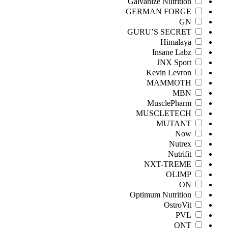
Galvanize Nutrition
GERMAN FORGE
GN
GURU’S SECRET
Himalaya
Insane Labz
JNX Sport
Kevin Levron
MAMMOTH
MBN
MusclePharm
MUSCLETECH
MUTANT
Now
Nutrex
Nutrifit
NXT-TREME
OLIMP
ON
Optimum Nutrition
OstroVit
PVL
QNT