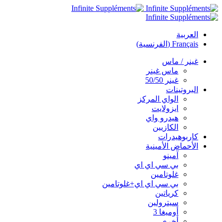
العربية
Français
(
الفرنسية
)
غينر / ماس
ماس غينر
غينر 50/50
البروتينات
الواي المركز
ايزولايت
هيدرو واي
الكازيين
كاربوهيدرات
الأحماض الأمينية
آمينو
بي سي اي اي
غلوتامين
بي سي اي اي+غلوتامين
كرياتين
سيترولين
أوميغا 3
أخرى