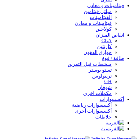
فيتامينات و معادن
ميلتي فيتامين
الفيتامينات
فيتامينات و معادن
كولاجين
انقاص الميزان
CLA
كارنتين
حوارق الدهون
طاقة / قوة
منشطات قبل التمرين
تستو بوستر
تريبولوس
GH
شوفان
مكملات اخرى
أكسسوارات
أكسسوارات رياضية
أكسسوارات أخرى
خلاطات