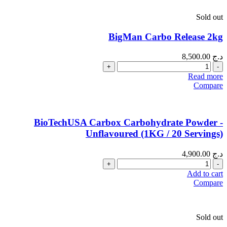
Sold out
BigMan Carbo Release 2kg
د.ج
8,500.00
Quantity
Read more
Compare
BioTechUSA Carbox Carbohydrate Powder -
Unflavoured (1KG / 20 Servings)
د.ج
4,900.00
Quantity
Add to cart
Compare
Sold out