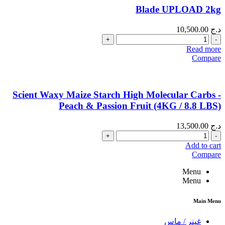
Blade UPLOAD 2kg
د.ج
10,500.00
Quantity
Read more
Compare
Scient Waxy Maize Starch High Molecular Carbs -
Peach & Passion Fruit (4KG / 8.8 LBS)
د.ج
13,500.00
Quantity
Add to cart
Compare
Menu
Menu
Main Menu
غينر / ماس