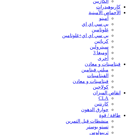
الكازيين
كاربوهيدرات
الأحماض الأمينية
آمينو
بي سي اي اي
غلوتامين
بي سي اي اي+غلوتامين
كرياتين
سيترولين
أوميغا 3
أخرى
فيتامينات و معادن
ميلتي فيتامين
الفيتامينات
فيتامينات و معادن
كولاجين
انقاص الميزان
CLA
كارنتين
حوارق الدهون
طاقة / قوة
منشطات قبل التمرين
تستو بوستر
تريبولوس