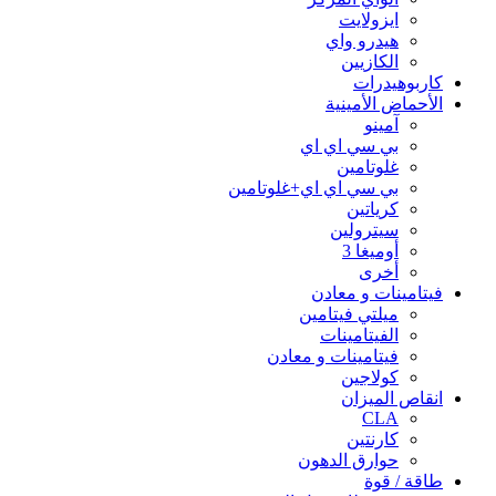
ايزولايت
هيدرو واي
الكازيين
كاربوهيدرات
الأحماض الأمينية
آمينو
بي سي اي اي
غلوتامين
بي سي اي اي+غلوتامين
كرياتين
سيترولين
أوميغا 3
أخرى
فيتامينات و معادن
ميلتي فيتامين
الفيتامينات
فيتامينات و معادن
كولاجين
انقاص الميزان
CLA
كارنتين
حوارق الدهون
طاقة / قوة