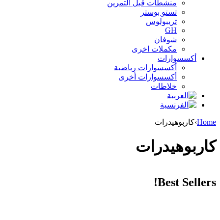
منشطات قبل التمرين
تستو بوستر
تريبولوس
GH
شوفان
مكملات اخرى
أكسسوارات
أكسسوارات رياضية
أكسسوارات أخرى
خلاطات
Home
›
كاربوهيدرات
كاربوهيدرات
Best Sellers!