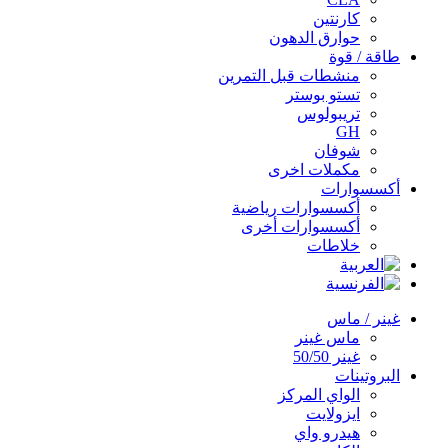
كارنتين
حوارق الدهون
طاقة / قوة
منشطات قبل التمرين
تستو بوستر
تريبولوس
GH
شوفان
مكملات اخرى
أكسسوارات
أكسسوارات رياضية
أكسسوارات أخرى
خلاطات
غينر / ماس
ماس غينر
غينر 50/50
البروتينات
الواي المركز
ايزولايت
هيدرو واي