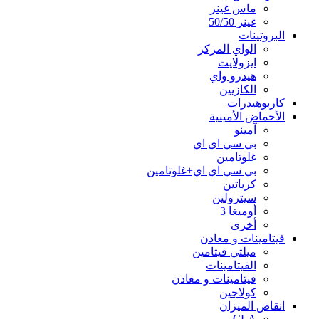
ماس غينر
غينر 50/50
البروتينات
الواي المركز
ايزولايت
هيدرو واي
الكازيين
كاربوهيدرات
الأحماض الأمينية
آمينو
بي سي اي اي
غلوتامين
بي سي اي اي+غلوتامين
كرياتين
سيترولين
أوميغا 3
أخرى
فيتامينات و معادن
ميلتي فيتامين
الفيتامينات
فيتامينات و معادن
كولاجين
انقاص الميزان
CLA