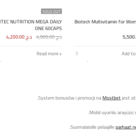
SOLD OUT
ITEC NUTRITION MEGA DAILY
Biotech Multivitamin for Wo
ONE 60CAPS
د.ج
4,900.00
د.ج
4,200.00
Read more
Add to
 “قوّة بوعي”، التي تجمع بين انضباط التدريب الرياضي وفلسفة اللعب 
System bonusów i promocji na
Mostbet
jest at
sponsible play is about setting limits, managing your budget, and k
Mobil uyumlu arayüzü
Suomalaisille pelaajille
parhaat n