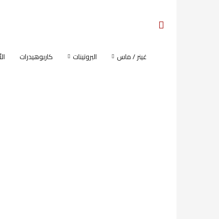
غينر / ماس
البروتينات
كاربوهيدرات
ال