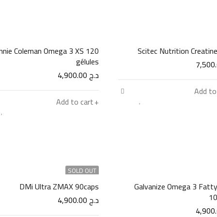
nnie Coleman Omega 3 XS 120
Scitec Nutrition Creatin
gélules
د.ج
4,900.00
Add to
Add to cart
SOLD OUT
DMi Ultra ZMAX 90caps
Galvanize Omega 3 Fatty
10
د.ج
4,900.00