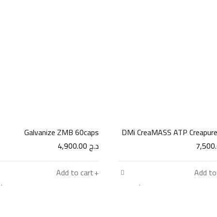
Galvanize ZMB 60caps
DMi CreaMASS ATP Creapur
د.ج
4,900.00
Add to cart
Add to