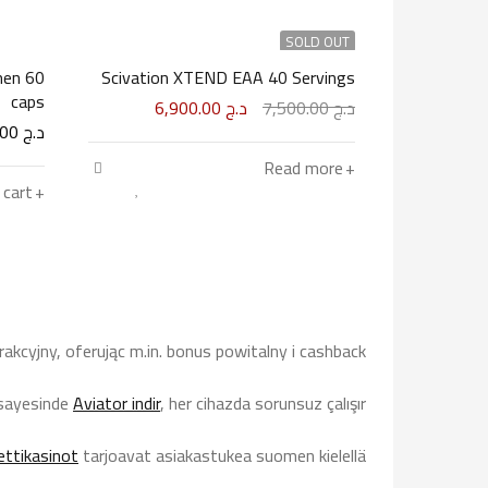
SOLD OUT
men 60
Scivation XTEND EAA 40 Servings
caps
د.ج
7,500.00
د.ج
6,900.00
د.ج
5,500.00
Read more
 cart
بالتعاون مع InfiniteSupp،
كازينو اون لاين
أطلق مبادرة
rakcyjny, oferując m.in. bonus powitalny i cashback.
eeping the experience enjoyable instead of chaotic.
 sayesinde
Aviator indir
, her cihazda sorunsuz çalışır.
ettikasinot
tarjoavat asiakastukea suomen kielellä.