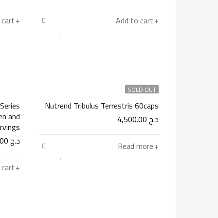
 cart
Add to cart
SOLD OUT
Series
Nutrend Tribulus Terrestris 60caps
en and
د.ج
4,500.00
rvings
د.ج
5,900.00
Read more
 cart