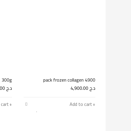
e 300g
pack frozen collagen 4900
د.ج
4,900.00
د.ج
7,500.00
 cart
Add to cart