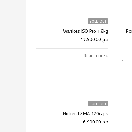
SOLD OUT
Warriors ISO Pro 1.8kg
Ro
د.ج
17,900.00
Read more
SOLD OUT
Nutrend ZMA 120caps
د.ج
6,900.00