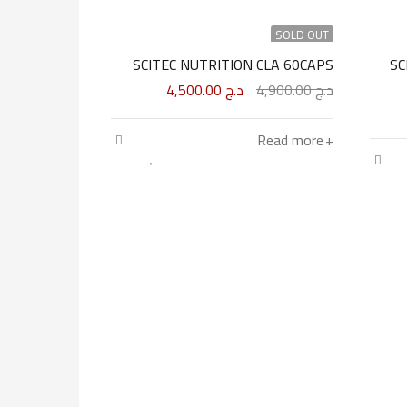
SOLD OUT
SCITEC NUTRITION CLA 60CAPS
SC
د.ج
4,900.00
د.ج
4,500.00
Read more
المسؤول. وتؤكد الحملة أنّه كما يحتاج الرياضي إلى خطة مدروسة، وتوا
a maze. Just like you track what you take and how it affects you, re