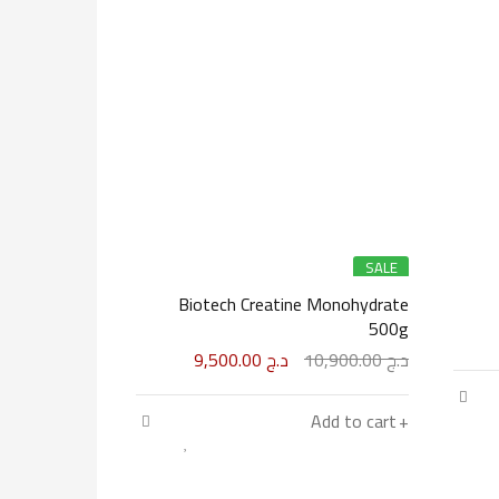
SALE
Biotech Creatine Monohydrate
500g
د.ج
10,900.00
د.ج
9,500.00
Add to cart