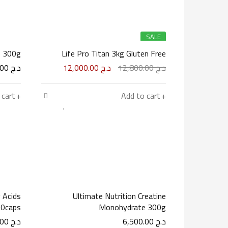
SALE
e 300g
Life Pro Titan 3kg Gluten Free
د.ج
12,800.00
د.ج
12,000.00
د.ج
7,500.00
 cart
Add to cart
 Acids
Ultimate Nutrition Creatine
0caps
Monohydrate 300g
د.ج
6,500.00
د.ج
4,900.00