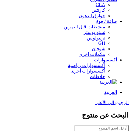
CLA
كارنتين
حوارق الدهون
طاقة / قوة
منشطات قبل التمرين
تستو بوستر
تريبولوس
GH
شوفان
مكملات اخرى
أكسسوارات
أكسسوارات رياضية
أكسسوارات أخرى
خلاطات
العربية
الرجوع الى الأعلى
البحث عن منتوج