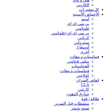
هيدرو واي
الكازيين
كاربوهيدرات
الأحماض الأمينية
آمينو
بي سي اي اي
غلوتامين
بي سي اي اي+غلوتامين
كرياتين
سيترولين
أوميغا 3
أخرى
فيتامينات و معادن
ميلتي فيتامين
الفيتامينات
فيتامينات و معادن
كولاجين
انقاص الميزان
CLA
كارنتين
حوارق الدهون
طاقة / قوة
منشطات قبل التمرين
تستو بوستر