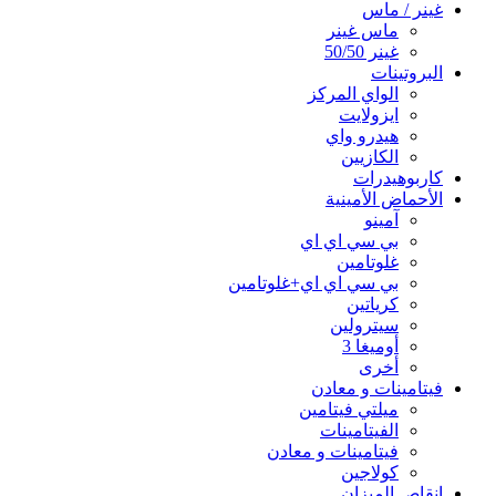
غينر / ماس
ماس غينر
غينر 50/50
البروتينات
الواي المركز
ايزولايت
هيدرو واي
الكازيين
كاربوهيدرات
الأحماض الأمينية
آمينو
بي سي اي اي
غلوتامين
بي سي اي اي+غلوتامين
كرياتين
سيترولين
أوميغا 3
أخرى
فيتامينات و معادن
ميلتي فيتامين
الفيتامينات
فيتامينات و معادن
كولاجين
انقاص الميزان