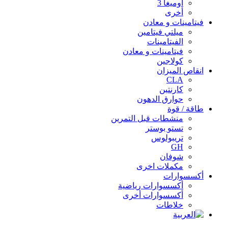
أوميغا 3
أخرى
فيتامينات و معادن
ميلتي فيتامين
الفيتامينات
فيتامينات و معادن
كولاجين
انقاص الميزان
CLA
كارنتين
حوارق الدهون
طاقة / قوة
منشطات قبل التمرين
تستو بوستر
تريبولوس
GH
شوفان
مكملات اخرى
أكسسوارات
أكسسوارات رياضية
أكسسوارات أخرى
خلاطات