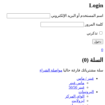
Login
اسم المستخدم أو البريد الإلكتروني
كلمة المرور
تذكرني
0
السلة (0)
سلة مشترياتك فارغة حاليا
مواصلة الشراء
غينر / ماس
ماس غينر
غينر 50/50
البروتينات
الواي المركز
ايزولايت