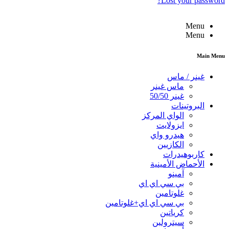
Lost your password?
Menu
Menu
Main Menu
غينر / ماس
ماس غينر
غينر 50/50
البروتينات
الواي المركز
ايزولايت
هيدرو واي
الكازيين
كاربوهيدرات
الأحماض الأمينية
آمينو
بي سي اي اي
غلوتامين
بي سي اي اي+غلوتامين
كرياتين
سيترولين