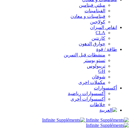
ميلتي فيتامين
الفيتامينات
فيتامينات و معادن
كولاجين
انقاص الميزان
CLA
كارنتين
حوارق الدهون
طاقة / قوة
منشطات قبل التمرين
تستو بوستر
تريبولوس
GH
شوفان
مكملات اخرى
أكسسوارات
أكسسوارات رياضية
أكسسوارات أخرى
خلاطات