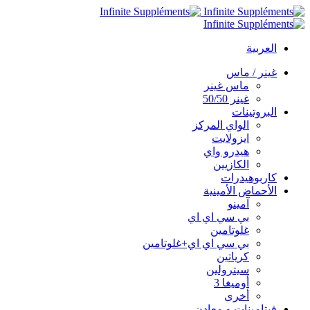
العربية
غينر / ماس
ماس غينر
غينر 50/50
البروتينات
الواي المركز
ايزولايت
هيدرو واي
الكازيين
كاربوهيدرات
الأحماض الأمينية
آمينو
بي سي اي اي
غلوتامين
بي سي اي اي+غلوتامين
كرياتين
سيترولين
أوميغا 3
أخرى
فيتامينات و معادن