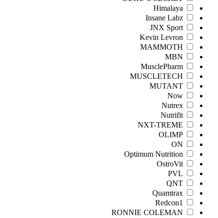
Himalaya
Insane Labz
JNX Sport
Kevin Levron
MAMMOTH
MBN
MusclePharm
MUSCLETECH
MUTANT
Now
Nutrex
Nutrifit
NXT-TREME
OLIMP
ON
Optimum Nutrition
OstroVit
PVL
QNT
Quamtrax
Redcon1
RONNIE COLEMAN