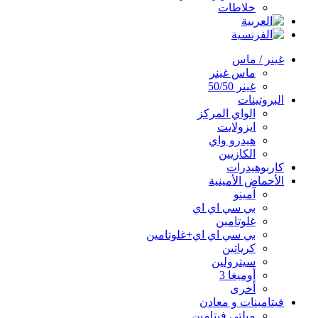
خلاطات
غينر / ماس
ماس غينر
غينر 50/50
البروتينات
الواي المركز
ايزولايت
هيدرو واي
الكازيين
كاربوهيدرات
الأحماض الأمينية
آمينو
بي سي اي اي
غلوتامين
بي سي اي اي+غلوتامين
كرياتين
سيترولين
أوميغا 3
أخرى
فيتامينات و معادن
ميلتي فيتامين