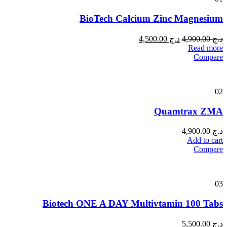
BioTech Calcium Zinc Magnesium
د.ج
4,900.00
د.ج
4,500.00
Read more
Compare
02
Quamtrax ZMA
د.ج
4,900.00
Add to cart
Compare
03
Biotech ONE A DAY Multivtamin 100 Tabs
د.ج
5,500.00