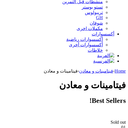
منشطات قبل التمرين
تستو بوستر
تريبولوس
GH
شوفان
مكملات اخرى
أكسسوارات
أكسسوارات رياضية
أكسسوارات أخرى
خلاطات
Home
›
فيتامينات و معادن
›
فيتامينات و معادن
فيتامينات و معادن
Best Sellers!
Sold out
01