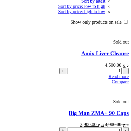
Sort by latest
Sort by price: low to high
Sort by price: high to low
Show only products on sale
Sold out
Amix Liver Cleanse
د.ج
4,500.00
Quantity
Read more
Compare
Sold out
Big Man ZMA+ 90 Caps
د.ج
4,900.00
د.ج
3,900.00
Quantity