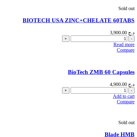
Sold out
BIOTECH USA ZINC+CHELATE 60TABS
د.ج
3,900.00
Quantity
Read more
Compare
BioTech ZMB 60 Capsules
د.ج
4,900.00
Quantity
Add to cart
Compare
Sold out
Blade HMB