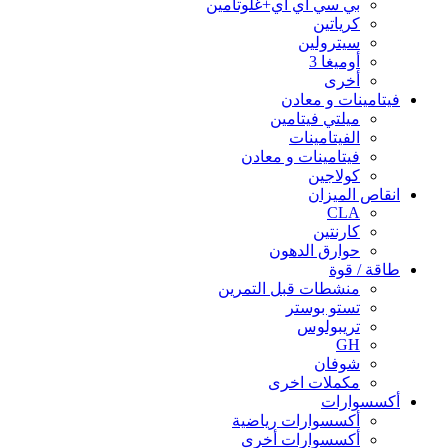
بي سي اي اي+غلوتامين
كرياتين
سيترولين
أوميغا 3
أخرى
فيتامينات و معادن
ميلتي فيتامين
الفيتامينات
فيتامينات و معادن
كولاجين
انقاص الميزان
CLA
كارنتين
حوارق الدهون
طاقة / قوة
منشطات قبل التمرين
تستو بوستر
تريبولوس
GH
شوفان
مكملات اخرى
أكسسوارات
أكسسوارات رياضية
أكسسوارات أخرى