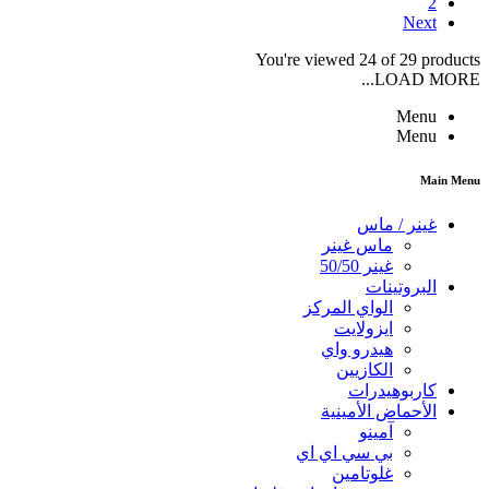
2
Next
You're viewed 24 of 29 products
LOAD MORE...
Menu
Menu
Main Menu
غينر / ماس
ماس غينر
غينر 50/50
البروتينات
الواي المركز
ايزولايت
هيدرو واي
الكازيين
كاربوهيدرات
الأحماض الأمينية
آمينو
بي سي اي اي
غلوتامين