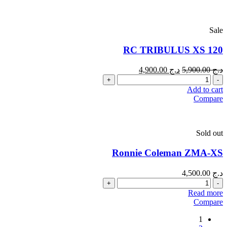
Sale
RC TRIBULUS XS 120
د.ج
5,900.00
د.ج
4,900.00
Quantity
Add to cart
Compare
Sold out
Ronnie Coleman ZMA-XS
د.ج
4,500.00
Quantity
Read more
Compare
1