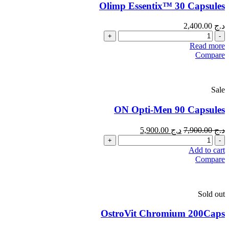
Olimp Essentix™ 30 Capsules
د.ج
2,400.00
Quantity
Read more
Compare
Sale
ON Opti-Men 90 Capsules
د.ج
7,900.00
د.ج
5,900.00
Quantity
Add to cart
Compare
Sold out
OstroVit Chromium 200Caps