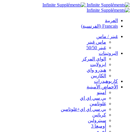
العربية
Français
(
الفرنسية
)
غينر / ماس
ماس غينر
غينر 50/50
البروتينات
الواي المركز
ايزولايت
هيدرو واي
الكازيين
كاربوهيدرات
الأحماض الأمينية
آمينو
بي سي اي اي
غلوتامين
بي سي اي اي+غلوتامين
كرياتين
سيترولين
أوميغا 3
أخرى