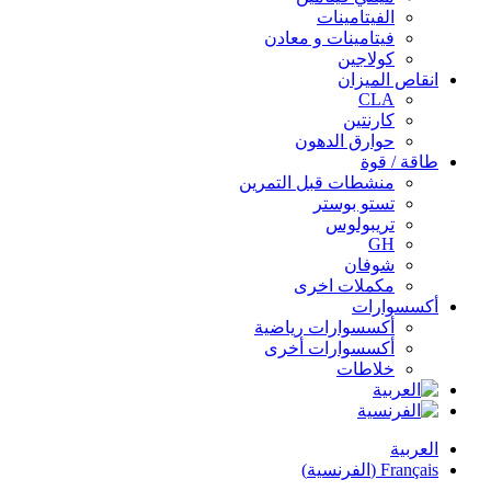
الفيتامينات
فيتامينات و معادن
كولاجين
انقاص الميزان
CLA
كارنتين
حوارق الدهون
طاقة / قوة
منشطات قبل التمرين
تستو بوستر
تريبولوس
GH
شوفان
مكملات اخرى
أكسسوارات
أكسسوارات رياضية
أكسسوارات أخرى
خلاطات
العربية
Français
(
الفرنسية
)