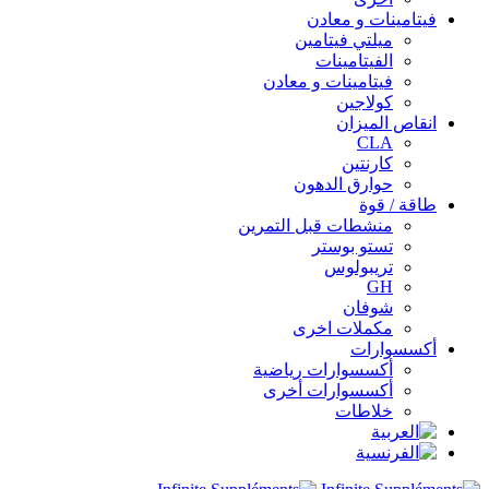
فيتامينات و معادن
ميلتي فيتامين
الفيتامينات
فيتامينات و معادن
كولاجين
انقاص الميزان
CLA
كارنتين
حوارق الدهون
طاقة / قوة
منشطات قبل التمرين
تستو بوستر
تريبولوس
GH
شوفان
مكملات اخرى
أكسسوارات
أكسسوارات رياضية
أكسسوارات أخرى
خلاطات