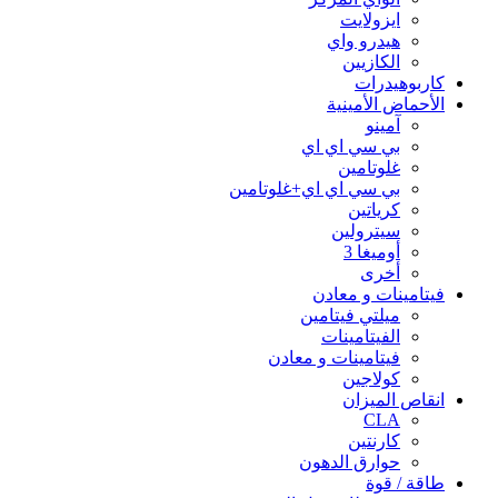
ايزولايت
هيدرو واي
الكازيين
كاربوهيدرات
الأحماض الأمينية
آمينو
بي سي اي اي
غلوتامين
بي سي اي اي+غلوتامين
كرياتين
سيترولين
أوميغا 3
أخرى
فيتامينات و معادن
ميلتي فيتامين
الفيتامينات
فيتامينات و معادن
كولاجين
انقاص الميزان
CLA
كارنتين
حوارق الدهون
طاقة / قوة