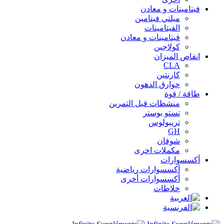
فيتامينات و معادن
ميلتي فيتامين
الفيتامينات
فيتامينات و معادن
كولاجين
انقاص الميزان
CLA
كارنتين
حوارق الدهون
طاقة / قوة
منشطات قبل التمرين
تستو بوستر
تريبولوس
GH
شوفان
مكملات اخرى
أكسسوارات
أكسسوارات رياضية
أكسسوارات أخرى
خلاطات