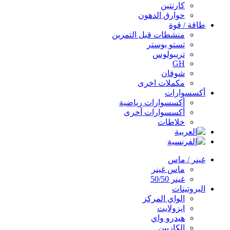
كارنتين
حوارق الدهون
طاقة / قوة
منشطات قبل التمرين
تستو بوستر
تريبولوس
GH
شوفان
مكملات اخرى
أكسسوارات
أكسسوارات رياضية
أكسسوارات أخرى
خلاطات
غينر / ماس
ماس غينر
غينر 50/50
البروتينات
الواي المركز
ايزولايت
هيدرو واي
الكازيين