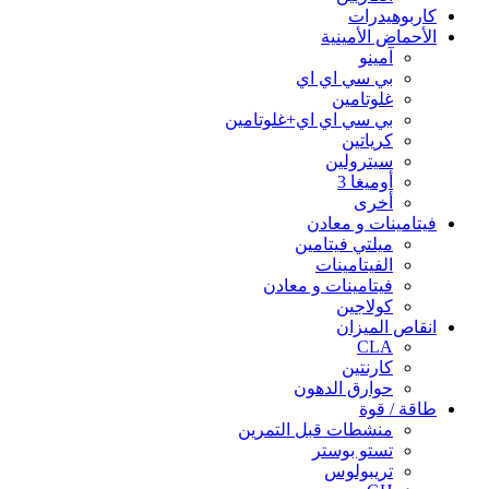
كاربوهيدرات
الأحماض الأمينية
آمينو
بي سي اي اي
غلوتامين
بي سي اي اي+غلوتامين
كرياتين
سيترولين
أوميغا 3
أخرى
فيتامينات و معادن
ميلتي فيتامين
الفيتامينات
فيتامينات و معادن
كولاجين
انقاص الميزان
CLA
كارنتين
حوارق الدهون
طاقة / قوة
منشطات قبل التمرين
تستو بوستر
تريبولوس