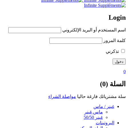
Login
اسم المستخدم أو البريد الإلكتروني
كلمة المرور
تذكرني
0
السلة (0)
سلة مشترياتك فارغة حاليا
مواصلة الشراء
غينر / ماس
ماس غينر
غينر 50/50
البروتينات