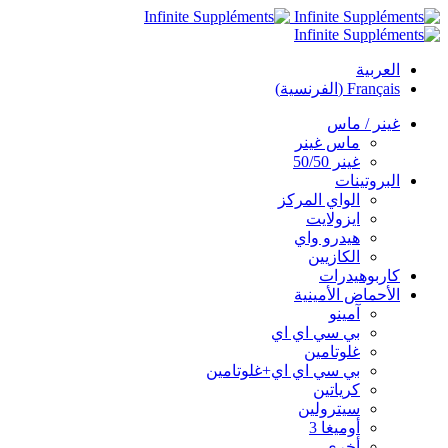
العربية
Français
(
الفرنسية
)
غينر / ماس
ماس غينر
غينر 50/50
البروتينات
الواي المركز
ايزولايت
هيدرو واي
الكازيين
كاربوهيدرات
الأحماض الأمينية
آمينو
بي سي اي اي
غلوتامين
بي سي اي اي+غلوتامين
كرياتين
سيترولين
أوميغا 3
أخرى