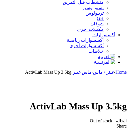
منشطات قبل التمرين
تستو بوستر
تريبولوس
GH
شوفان
مكملات اخرى
أكسسوارات
أكسسوارات رياضية
أكسسوارات أخرى
خلاطات
Home
›
غينر / ماس
›
ماس غينر
›
ActivLab Mass Up 3.5kg
Sold out
ActivLab Mass Up 3.5kg
الحالة :
Out of stock
Share