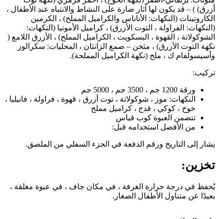
أزرق) ) – قد يكون لها آثار ضارة على النشاط والانتباه عند الأطفال ،
الكاروتينات (النكهات: الأناناس والكراميل المملح) ، الكرمين
(النكهات: الفراولة ، التوت الأزرق) ، كراميل الأمونيا (النكهات:
الشوكولاتة ، القهوة ، البسكويت ، الكراميل المملح) ، الأزرق اللامع (
نكهة التوت الأزرق) ، مثخن – صمغ الزانثان ، المحليات: سكرالوز
وأسيسولفام ك ، ملح (نكهة الكراميل المملحة).
تركيب:
ورقة 1200 جم ، 3500 جم ، 5000 جم
النكهات: موز ، شوكولاتة ، توت أزرق ، قهوة ، فراولة ، فانيليا ،
خوخ ، كوكي ، فدج ، كراميل مملح
تتضمن العبوة كوب قياس
من الأفضل استخدامه قبل:
يشار إلى التاريخ ورقم الدفعة في الجزء السفلي من الملصق.
تخزين:
يُحفظ في درجة حرارة الغرفة ، في مكان جاف ، في عبوة مغلقة ،
بعيدًا عن متناول الأطفال الصغار.