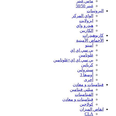
ماس غينر
غينر 50/50
البروتينات
الواي المركز
ايزولايت
هيدرو واي
الكازيين
كاربوهيدرات
الأحماض الأمينية
آمينو
بي سي اي اي
غلوتامين
بي سي اي اي+غلوتامين
كرياتين
سيترولين
أوميغا 3
أخرى
فيتامينات و معادن
ميلتي فيتامين
الفيتامينات
فيتامينات و معادن
كولاجين
انقاص الميزان
CLA