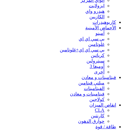
الواي المركز
ايزولايت
هيدرو واي
الكازيين
كاربوهيدرات
الأحماض الأمينية
آمينو
بي سي اي اي
غلوتامين
بي سي اي اي+غلوتامين
كرياتين
سيترولين
أوميغا 3
أخرى
فيتامينات و معادن
ميلتي فيتامين
الفيتامينات
فيتامينات و معادن
كولاجين
انقاص الميزان
CLA
كارنتين
حوارق الدهون
طاقة / قوة