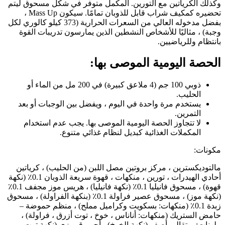
وكذلك الكرياتين مع التورين. المكمل متوفر في شكل مسحوق ليتم
تحضيره كمكيف شراب قابل للذوبان تمامًا. سيكون Mass Up ،
بفضل مدخوله العالي من السعرات الحرارية (373 كيلو كالوري لكل
وجبة) ، مثاليًا للأشخاص النشطين الذين يمارسون تدريبات القوة
بانتظام وللرياضيين.
الحصة اليومية الموصى بها:
ذوبي 100 جم (4 ملاعق كبيرة) في 200 مل من الماء أو
الحليب.
يستخدم مرة واحدة في اليوم ، ويفضل بين الوجبات أو بعد
التمرين.
لا تتجاوز الحصة اليومية الموصى بها. يجب عدم استخدام
المكملات الغذائية كبديل لنظام غذائي متنوع.
مكونات:
مالتوديكسترين ، مركز بروتين مصل اللبن (من الحليب) ، كرياتين
أحادي الهيدرات ، تورين ، منكهات ، قهوة سريعة الذوبان 0.1٪ (نكهة
قهوة) ، مسحوق فانيليا 0.1٪ (نكهة فانيليا) ، هريس موز مجفف 0.1٪
(نكهة موز) ، مسحوق عصير فراولة 0.1٪ (بنكهة الفراولة) ، مسحوق
زبدة 0.1٪ (منكهات: بسكويت وكراميل مملح) ، منظم حموضة –
حامض الستريك (منكهات: أناناس ، خوخ ، توت أزرق ، فراولة) ،
ملونات: برتقالي-أصفر (نكهة الخوخ) ، أحمر قرمزي (نكهة توت