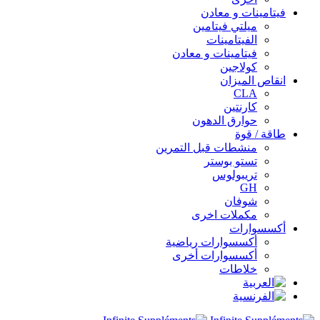
فيتامينات و معادن
ميلتي فيتامين
الفيتامينات
فيتامينات و معادن
كولاجين
انقاص الميزان
CLA
كارنتين
حوارق الدهون
طاقة / قوة
منشطات قبل التمرين
تستو بوستر
تريبولوس
GH
شوفان
مكملات اخرى
أكسسوارات
أكسسوارات رياضية
أكسسوارات أخرى
خلاطات