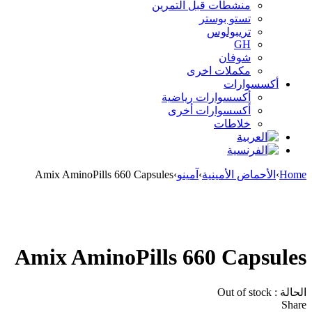
منشطات قبل التمرين
تستو بوستر
تريبولوس
GH
شوفان
مكملات اخرى
أكسسوارات
أكسسوارات رياضية
أكسسوارات أخرى
خلاطات
Home
›
الأحماض الأمينية
›
آمينو
›
Amix AminoPills 660 Capsules
Sold out
Amix AminoPills 660 Capsules
الحالة :
Out of stock
Share