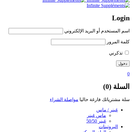
Login
اسم المستخدم أو البريد الإلكتروني
كلمة المرور
تذكرني
0
السلة (0)
سلة مشترياتك فارغة حاليا
مواصلة الشراء
غينر / ماس
ماس غينر
غينر 50/50
البروتينات