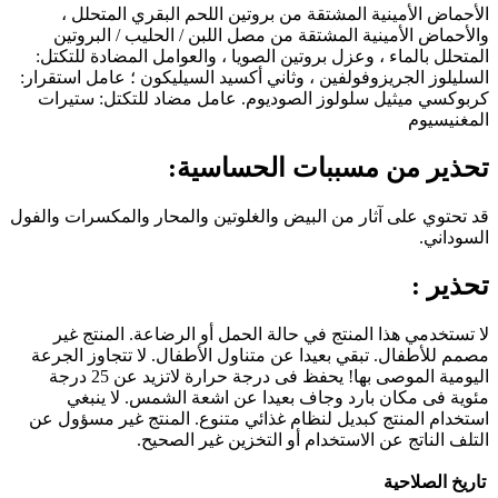
الأحماض الأمينية المشتقة من بروتين اللحم البقري المتحلل ،
والأحماض الأمينية المشتقة من مصل اللبن / الحليب / البروتين
المتحلل بالماء ، وعزل بروتين الصويا ، والعوامل المضادة للتكتل:
السليلوز الجريزوفولفين ، وثاني أكسيد السيليكون ؛ عامل استقرار:
كربوكسي ميثيل سلولوز الصوديوم. عامل مضاد للتكتل: ستيرات
المغنيسيوم
تحذير من مسببات الحساسية:
قد تحتوي على آثار من البيض والغلوتين والمحار والمكسرات والفول
السوداني.
تحذير :
لا تستخدمي هذا المنتج في حالة الحمل أو الرضاعة. المنتج غير
مصمم للأطفال. تبقي بعيدا عن متناول الأطفال. لا تتجاوز الجرعة
اليومية الموصى بها! يحفظ فى درجة حرارة لاتزيد عن 25 درجة
مئوية فى مكان بارد وجاف بعيدا عن اشعة الشمس. لا ينبغي
استخدام المنتج كبديل لنظام غذائي متنوع. المنتج غير مسؤول عن
التلف الناتج عن الاستخدام أو التخزين غير الصحيح.
تاريخ الصلاحية