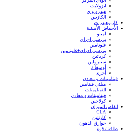
الواي المركز
ايزولايت
هيدرو واي
الكازيين
كاربوهيدرات
الأحماض الأمينية
آمينو
بي سي اي اي
غلوتامين
بي سي اي اي+غلوتامين
كرياتين
سيترولين
أوميغا 3
أخرى
فيتامينات و معادن
ميلتي فيتامين
الفيتامينات
فيتامينات و معادن
كولاجين
انقاص الميزان
CLA
كارنتين
حوارق الدهون
طاقة / قوة