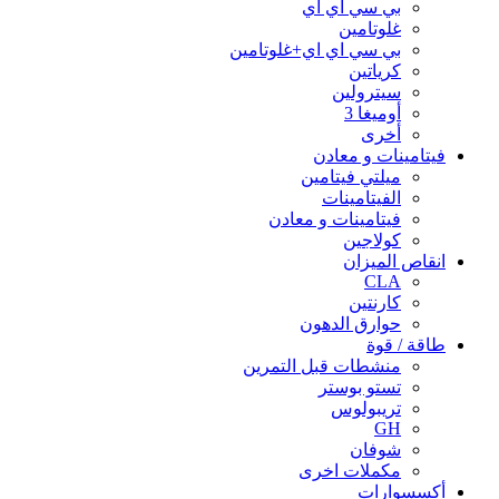
بي سي اي اي
غلوتامين
بي سي اي اي+غلوتامين
كرياتين
سيترولين
أوميغا 3
أخرى
فيتامينات و معادن
ميلتي فيتامين
الفيتامينات
فيتامينات و معادن
كولاجين
انقاص الميزان
CLA
كارنتين
حوارق الدهون
طاقة / قوة
منشطات قبل التمرين
تستو بوستر
تريبولوس
GH
شوفان
مكملات اخرى
أكسسوارات