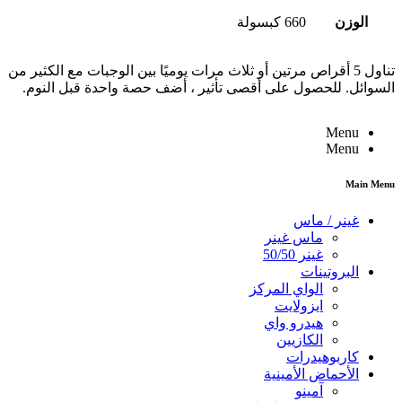
الوزن
660 كبسولة
تناول 5 أقراص مرتين أو ثلاث مرات يوميًا بين الوجبات مع الكثير من
السوائل. للحصول على أقصى تأثير ، أضف حصة واحدة قبل النوم.
Menu
Menu
Main Menu
غينر / ماس
ماس غينر
غينر 50/50
البروتينات
الواي المركز
ايزولايت
هيدرو واي
الكازيين
كاربوهيدرات
الأحماض الأمينية
آمينو