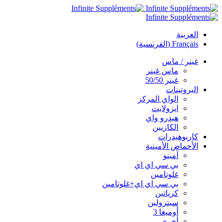
العربية
Français
(
الفرنسية
)
غينر / ماس
ماس غينر
غينر 50/50
البروتينات
الواي المركز
ايزولايت
هيدرو واي
الكازيين
كاربوهيدرات
الأحماض الأمينية
آمينو
بي سي اي اي
غلوتامين
بي سي اي اي+غلوتامين
كرياتين
سيترولين
أوميغا 3
أخرى