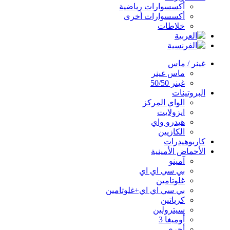
أكسسوارات رياضية
أكسسوارات أخرى
خلاطات
غينر / ماس
ماس غينر
غينر 50/50
البروتينات
الواي المركز
ايزولايت
هيدرو واي
الكازيين
كاربوهيدرات
الأحماض الأمينية
آمينو
بي سي اي اي
غلوتامين
بي سي اي اي+غلوتامين
كرياتين
سيترولين
أوميغا 3
أخرى