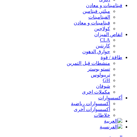
فيتامينات و معادن
ميلتي فيتامين
الفيتامينات
فيتامينات و معادن
كولاجين
انقاص الميزان
CLA
كارنتين
حوارق الدهون
طاقة / قوة
منشطات قبل التمرين
تستو بوستر
تريبولوس
GH
شوفان
مكملات اخرى
أكسسوارات
أكسسوارات رياضية
أكسسوارات أخرى
خلاطات