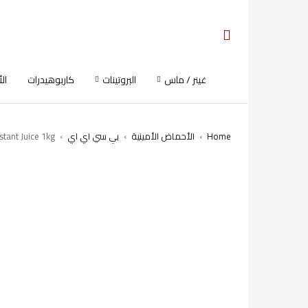
غينر / ماس
البروتينات
كاربوهيدرات
ال
Home
›
الأحماض الأمينية
›
بي سي اي اي
›
tant Juice 1kg
SOLD OUT