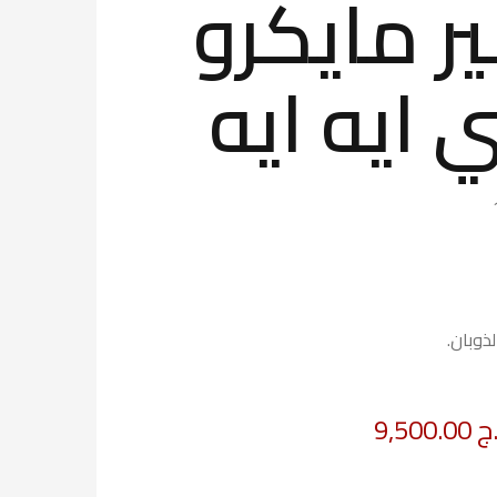
ر مايكرو
 ايه ايه
ذوبان.
ج
9,500.00