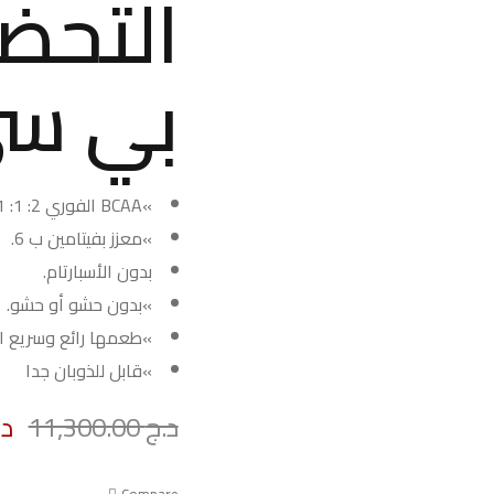
التحضي
بي سي
»BCAA الفوري 2: 1: 1
»معزز بفيتامين ب 6.
بدون الأسبارتام.
»بدون حشو أو حشو.
»طعمها رائع وسريع ال
»قابل للذوبان جدا
د.ج
11,300.00
د.
Deals ends in: