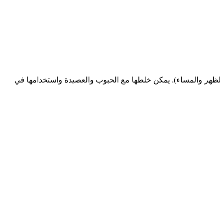
ن مصل اللبن الدايت يوميًا (في الصباح وبعد الظهر والمساء). يمكن خلطها مع الحبوب والعصيدة واستخدامها في