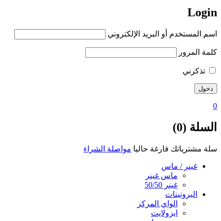
Login
اسم المستخدم أو البريد الإلكتروني
كلمة المرور
تذكرني
0
السلة (0)
سلة مشترياتك فارغة حاليا
مواصلة الشراء
غينر / ماس
ماس غينر
غينر 50/50
البروتينات
الواي المركز
ايزولايت