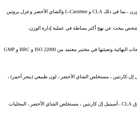
يعتبر Diet Whey أكثر مكملات إدارة الوزن تقدمًا إلى حد بعيد ، حيث يجمع بين جميع المكونات الرئيسية المعروفة حاليًا للمساعدة في إدارة الوزن ، بما في ذلك CLA و L-Carnitine والشاي الأخضر وعزل بروتين
ي شخص يبحث عن نهج أكثر بساطة في عملية إدارة الوزن.
يخضع كل مكون في هذه الدفعة لفحص واختبار صارمين للمواد المحظورة قبل الإنتاج في إطار برنامج خاضع للرقابة. يتم بعد ذلك تصنيع المنتجات النهائية وتعبئتها في مختبر معتمد من ISO 22000 و BRC و GMP
ن (الحليب) (94.3٪) (مركز بروتين مصل الحليب ومعزول بروتين مصل اللبن) ، منكهات طبيعية ، مسحوق CLA ، أسيتيل إل-كارنتين ، مستخلص الشاي الأخضر ، لون طبيعي (بنجر أحمر) ،
مزيج بروتين مصل اللبن (الحليب) (89.9٪) (مركز بروتين مصل اللبن ومعزول بروتين مصل اللبن) ، مسحوق الكاكاو ، منكهات طبيعية ، مسحوق CLA ، أسيتيل إل كارنتين ، مستخلص الشاي الأخضر ، المحليات