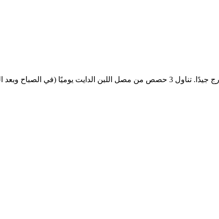
امزج (25 جم) من مسحوق البروتين مع 150-300 مل من الماء البارد ورج جيدًا. تناول 3 حصص م