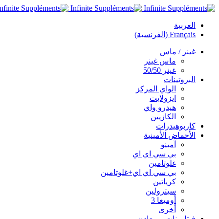
العربية
Français
(
الفرنسية
)
غينر / ماس
ماس غينر
غينر 50/50
البروتينات
الواي المركز
ايزولايت
هيدرو واي
الكازيين
كاربوهيدرات
الأحماض الأمينية
آمينو
بي سي اي اي
غلوتامين
بي سي اي اي+غلوتامين
كرياتين
سيترولين
أوميغا 3
أخرى
فيتامينات و معادن