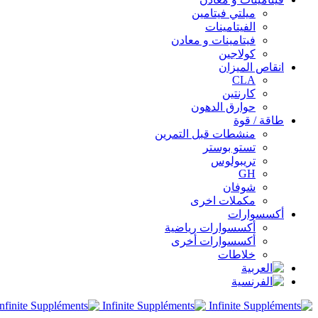
ميلتي فيتامين
الفيتامينات
فيتامينات و معادن
كولاجين
انقاص الميزان
CLA
كارنتين
حوارق الدهون
طاقة / قوة
منشطات قبل التمرين
تستو بوستر
تريبولوس
GH
شوفان
مكملات اخرى
أكسسوارات
أكسسوارات رياضية
أكسسوارات أخرى
خلاطات