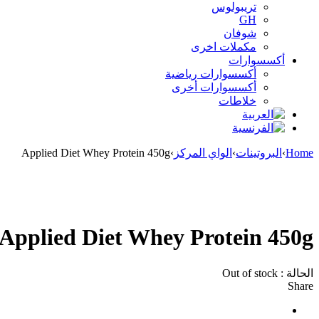
تريبولوس
GH
شوفان
مكملات اخرى
أكسسوارات
أكسسوارات رياضية
أكسسوارات أخرى
خلاطات
Home
›
البروتينات
›
الواي المركز
›
Applied Diet Whey Protein 450g
Sold out
Applied Diet Whey Protein 450g
الحالة :
Out of stock
Share