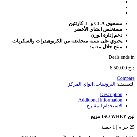
مسحوق CLA و L- كارنتين
مستخلص الشاي الأخضر
دعم إدارة الوزن
يحتوي على نسبة منخفضة من الكربوهيدرات والسكريات
منتج حلال م
عتمد
Deals ends in:
د.ج
6,500.00
Compare
التصنيف:
البروتينات
,
الواي المركز
Description
Additional information
الاستخدام المقترح:
لين ISO WHEY مزيج
25 جرام | 1 حصة