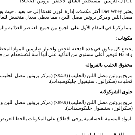
CL | ل-كارنتين | مستخلص الشاي الأخضر | بروتين ISO-XP
مصل اللبن ومركز بروتين مصل اللبن ، مما يعطي معدل منخفض للغاية.
بينما ركزنا في المقام الأول على الجمع بين جميع العناصر الغذائية
مكونات:
و Halal لتوفير أعلى مستوى من التأكيد على أنها آمنة للاستخدام من قبل الرياضيين.
مخفوق الحليب بالفرواله
مُحليات (سكرالوز ، ستيفيول جليكوسيدات).
حلوى الشوكولاتة
(سكرالوز ، ستيفيول جليكوسيدات).
المواد المسببة للحساسية يرجى الاطلاع على المكونات بالخط العريض
الذوق
الفراولة, الموز