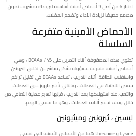
اختيار 6 من أصل 9 أحماض أمينية أساسية لتزويدك بمشروب تمرين
مصمم خصيصًا لزيادة الأداء وتضخم العضلات.
الأحماض الأمينية متفرعة
السلسلة
تحتوي هذه المصفوفة أثناء التمرين على 45٪ BCAAs ، وهي
أحماض أمينية متفرعة مسؤولة بشكل مباشر عن تخليق البروتين
واستقلاب الطاقة. أثناء التدريب ، تساعد BCAAs في تقليل تراكم
حمض اللاكتيك في العضلات ، وبالتالي تأخير ظهور حرق العضلات
والتعب. عند استهلاكها بعد التدريب ، فإنها تسرع عملية التعافي من
خلال وقف تدمير ألياف العضلات ، وهو ما يسمى الهدم.
ليسين ، ثيرونين وميثيونين
Lysine و threonine هما من الأحماض الأمينية التي تسمى