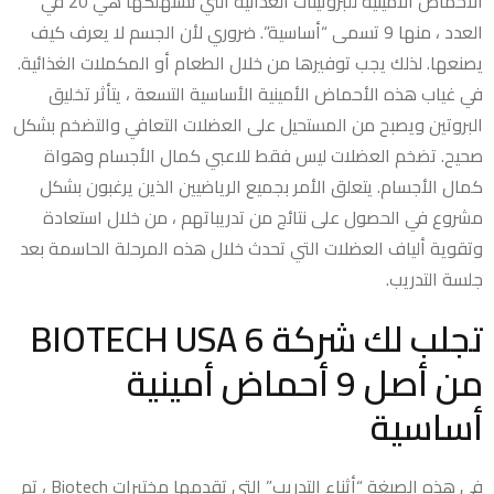
الأحماض الأمينية للبروتينات الغذائية التي نستهلكها هي 20 في
العدد ، منها 9 تسمى “أساسية”. ضروري لأن الجسم لا يعرف كيف
يصنعها. لذلك يجب توفيرها من خلال الطعام أو المكملات الغذائية.
في غياب هذه الأحماض الأمينية الأساسية التسعة ، يتأثر تخليق
البروتين ويصبح من المستحيل على العضلات التعافي والتضخم بشكل
صحيح. تضخم العضلات ليس فقط للاعبي كمال الأجسام وهواة
كمال الأجسام. يتعلق الأمر بجميع الرياضيين الذين يرغبون بشكل
مشروع في الحصول على نتائج من تدريباتهم ، من خلال استعادة
وتقوية ألياف العضلات التي تحدث خلال هذه المرحلة الحاسمة بعد
جلسة التدريب.
تجلب لك شركة BIOTECH USA 6
من أصل 9 أحماض أمينية
أساسية
في هذه الصيغة “أثناء التدريب” التي تقدمها مختبرات Biotech ، تم