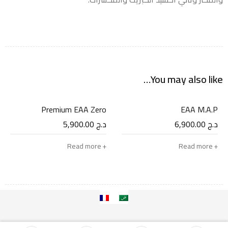
You may also like…
SOLD OUT
SOLD OUT
Premium EAA Zero
EAA M.A.P
د.ج
6,900.00
د.ج
5,900.00
Read more
Read more