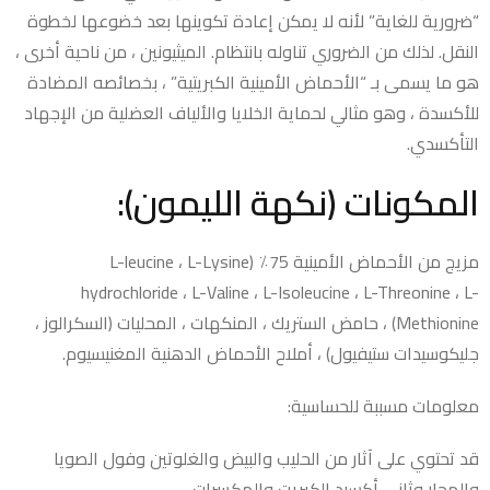
“ضرورية للغاية” لأنه لا يمكن إعادة تكوينها بعد خضوعها لخطوة
النقل. لذلك من الضروري تناوله بانتظام. الميثيونين ، من ناحية أخرى ،
هو ما يسمى بـ “الأحماض الأمينية الكبريتية” ، بخصائصه المضادة
للأكسدة ، وهو مثالي لحماية الخلايا والألياف العضلية من الإجهاد
التأكسدي.
المكونات (نكهة الليمون):
مزيج من الأحماض الأمينية 75٪ (L-leucine ، L-Lysine
hydrochloride ، L-Valine ، L-Isoleucine ، L-Threonine ، L-
Methionine) ، حامض الستريك ، المنكهات ، المحليات (السكرالوز ،
جليكوسيدات ستيفيول) ، أملاح الأحماض الدهنية المغنيسيوم.
معلومات مسببة للحساسية:
قد تحتوي على آثار من الحليب والبيض والغلوتين وفول الصويا
والمحار وثاني أكسيد الكبريت والمكسرات.