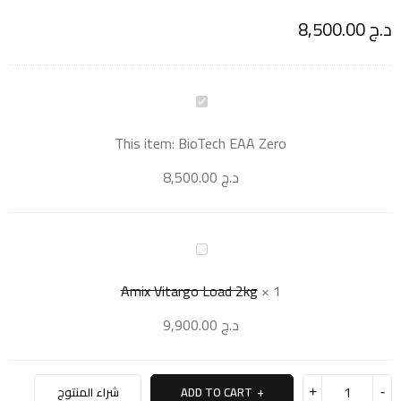
د.ج
8,500.00
This item:
BioTech EAA Zero
د.ج
8,500.00
Amix Vitargo Load 2kg
×
1
د.ج
9,900.00
ADD TO CART
شراء المنتوج