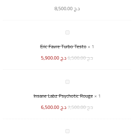
د.ج
8,500.00
Eric Favre Turbo Testo
×
1
د.ج
6,500.00
د.ج
5,900.00
Insane Labz Psychotic Rouge
×
1
د.ج
7,500.00
د.ج
6,500.00