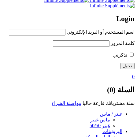
Login
اسم المستخدم أو البريد الإلكتروني
كلمة المرور
تذكرني
0
السلة (0)
سلة مشترياتك فارغة حاليا
مواصلة الشراء
غينر / ماس
ماس غينر
غينر 50/50
البروتينات