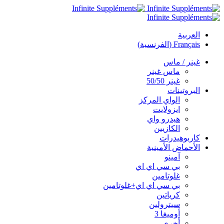
العربية
Français
(
الفرنسية
)
غينر / ماس
ماس غينر
غينر 50/50
البروتينات
الواي المركز
ايزولايت
هيدرو واي
الكازيين
كاربوهيدرات
الأحماض الأمينية
آمينو
بي سي اي اي
غلوتامين
بي سي اي اي+غلوتامين
كرياتين
سيترولين
أوميغا 3
أخرى