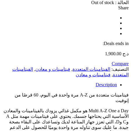
الحالة :
Out of stock
Share
Deals ends in:
د.ج
1,900.00
Compare
التصنيف:
الفيتامينات المتعددة
,
فيتامينات و معادن
,
الفيتامينات
المتعددة
,
فيتامينات و معادن
Description
فيتامينات متعددة من A-Z مرة واحدة في اليوم، 60 قرصًا من
إنوفيت
Multi A-Z One a Day هو مكمل غذائي يزودك بالفيتامينات والمعادن
الأساسية التي يحتاجها جسمك. يحتوي على فيتامينات مهمة مثل A
وC وD، التي تعزز جهاز المناعة لديك وتساعدك على البقاء بصحة
جيدة. ما عليك سوى تناوله مرة واحدة يوميًا للحصول على الدعم