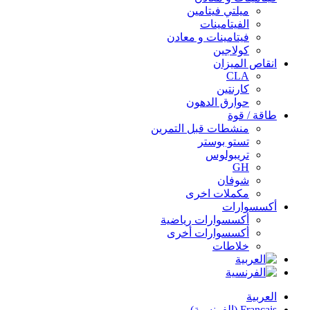
ميلتي فيتامين
الفيتامينات
فيتامينات و معادن
كولاجين
انقاص الميزان
CLA
كارنتين
حوارق الدهون
طاقة / قوة
منشطات قبل التمرين
تستو بوستر
تريبولوس
GH
شوفان
مكملات اخرى
أكسسوارات
أكسسوارات رياضية
أكسسوارات أخرى
خلاطات
العربية
Français
(
الفرنسية
)