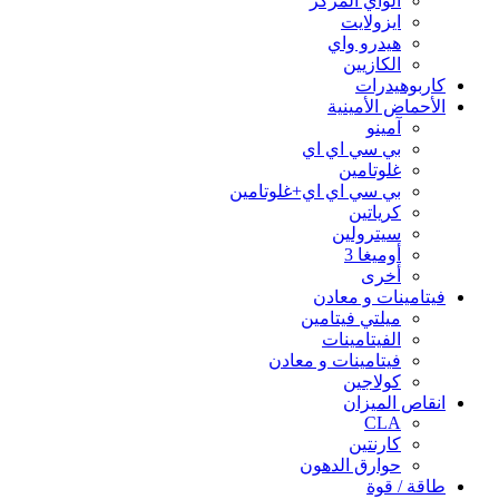
الواي المركز
ايزولايت
هيدرو واي
الكازيين
كاربوهيدرات
الأحماض الأمينية
آمينو
بي سي اي اي
غلوتامين
بي سي اي اي+غلوتامين
كرياتين
سيترولين
أوميغا 3
أخرى
فيتامينات و معادن
ميلتي فيتامين
الفيتامينات
فيتامينات و معادن
كولاجين
انقاص الميزان
CLA
كارنتين
حوارق الدهون
طاقة / قوة