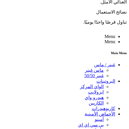
الغذائي الأمثل.
نصائح الاستعمال
تناول قرصًا واحدًا يوميًا.
Menu
Menu
Main Menu
غينر / ماس
ماس غينر
غينر 50/50
البروتينات
الواي المركز
ايزولايت
هيدرو واي
الكازيين
كاربوهيدرات
الأحماض الأمينية
آمينو
بي سي اي اي