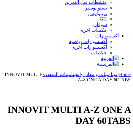
منشطات قبل التمرين
تستو بوستر
تريبولوس
GH
شوفان
مكملات اخرى
أكسسوارات
أكسسوارات رياضية
أكسسوارات أخرى
خلاطات
Home
›
فيتامينات و معادن
›
الفيتامينات المتعددة
›
INNOVIT MULTI
A-Z ONE A DAY 60TABS
Sold out
INNOVIT MULTI A-Z ONE A
DAY 60TABS