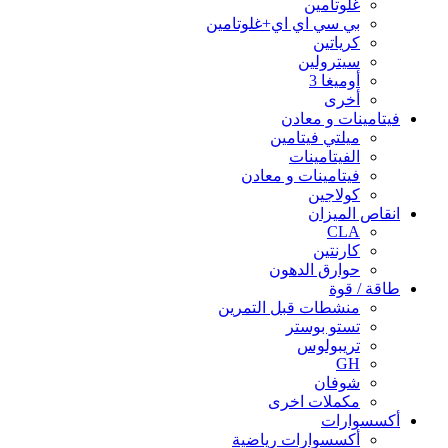
غلوتامين
بي سي اي اي+غلوتامين
كرياتين
سيترولين
أوميغا 3
أخرى
فيتامينات و معادن
ميلتي فيتامين
الفيتامينات
فيتامينات و معادن
كولاجين
انقاص الميزان
CLA
كارنتين
حوارق الدهون
طاقة / قوة
منشطات قبل التمرين
تستو بوستر
تريبولوس
GH
شوفان
مكملات اخرى
أكسسوارات
أكسسوارات رياضية