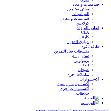
فيتامينات و معادن
ميلتي فيتامين
الفيتامينات
فيتامينات و معادن
كولاجين
انقاص الميزان
CLA
كارنتين
حوارق الدهون
طاقة / قوة
منشطات قبل التمرين
تستو بوستر
تريبولوس
GH
شوفان
مكملات اخرى
أكسسوارات
أكسسوارات رياضية
أكسسوارات أخرى
خلاطات