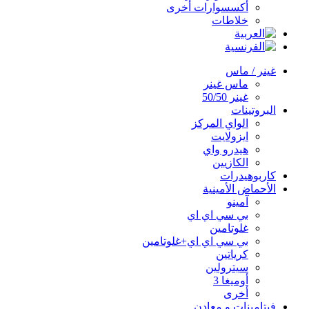
أكسسوارات أخرى
خلاطات
غينر / ماس
ماس غينر
غينر 50/50
البروتينات
الواي المركز
ايزولايت
هيدرو واي
الكازيين
كاربوهيدرات
الأحماض الأمينية
آمينو
بي سي اي اي
غلوتامين
بي سي اي اي+غلوتامين
كرياتين
سيترولين
أوميغا 3
أخرى
فيتامينات و معادن