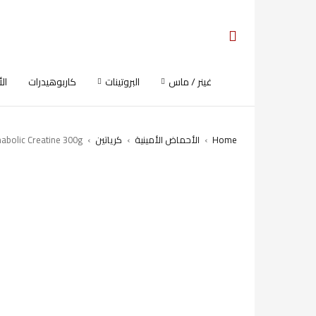
غينر / ماس
البروتينات
كاربوهيدرات
ال
Home
›
الأحماض الأمينية
›
كرياتين
›
abolic Creatine 300g
SOLD OUT