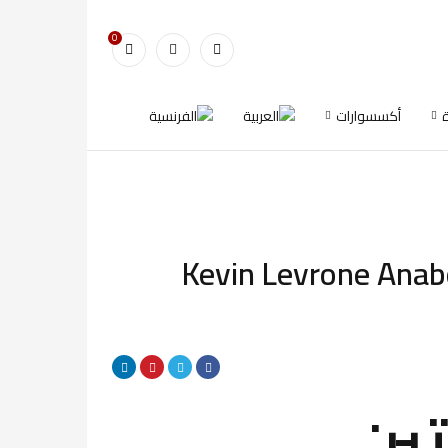
0
أكسسوارات
Kevin Levrone Anabo
تين