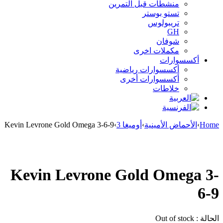
منشطات قبل التمرين
تستو بوستر
تريبولوس
GH
شوفان
مكملات اخرى
أكسسوارات
أكسسوارات رياضية
أكسسوارات أخرى
خلاطات
Home
›
الأحماض الأمينية
›
أوميغا 3
›
Kevin Levrone Gold Omega 3-6-9
Sold out
Kevin Levrone Gold Omega 3-
6-9
الحالة :
Out of stock