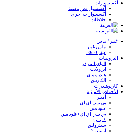
أكسسوارات
أكسسوارات رياضية
أكسسوارات أخرى
خلاطات
غينر / ماس
ماس غينر
غينر 50/50
البروتينات
الواي المركز
ايزولايت
هيدرو واي
الكازيين
كاربوهيدرات
الأحماض الأمينية
آمينو
بي سي اي اي
غلوتامين
بي سي اي اي+غلوتامين
كرياتين
سيترولين
أوميغا 3