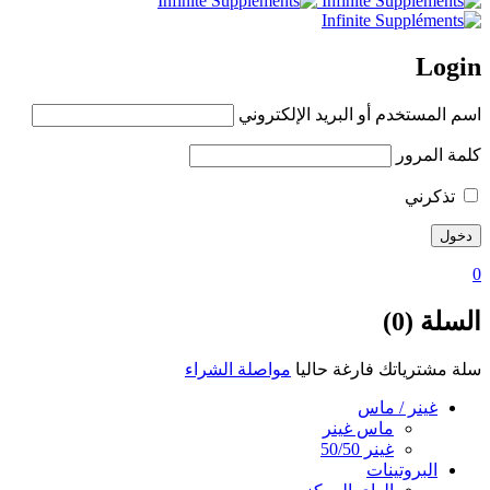
Login
اسم المستخدم أو البريد الإلكتروني
كلمة المرور
تذكرني
0
السلة (0)
سلة مشترياتك فارغة حاليا
مواصلة الشراء
غينر / ماس
ماس غينر
غينر 50/50
البروتينات