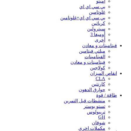
آمينو
بي سي اي اي
غلوتامين
بي سي اي اي+غلوتامين
كرياتين
سيترولين
أوميغا 3
أخرى
فيتامينات و معادن
ميلتي فيتامين
الفيتامينات
فيتامينات و معادن
كولاجين
انقاص الميزان
CLA
كارنتين
حوارق الدهون
طاقة / قوة
منشطات قبل التمرين
تستو بوستر
تريبولوس
GH
شوفان
مكملات اخرى