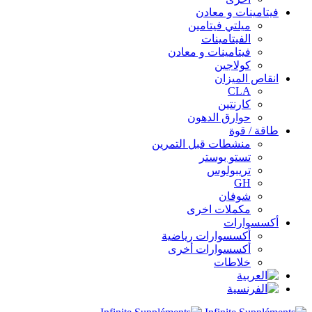
فيتامينات و معادن
ميلتي فيتامين
الفيتامينات
فيتامينات و معادن
كولاجين
انقاص الميزان
CLA
كارنتين
حوارق الدهون
طاقة / قوة
منشطات قبل التمرين
تستو بوستر
تريبولوس
GH
شوفان
مكملات اخرى
أكسسوارات
أكسسوارات رياضية
أكسسوارات أخرى
خلاطات