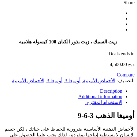
Share
زيت السمك ، زيت بذور الكتان 100 كبسولة هلامية
Deals ends in:
د.ج
4,500.00
Compare
التصنيف:
الأحماض الأمينية
,
أوميغا 3
,
أوميغا 3
,
الأحماض الأمينية
Description
Additional information
الاستخدام المقترح:
أوميغا الذهب 3-6-9
الأحماض الدهنية الأساسية ضرورية للحفاظ على حياتك ، لكن جسم
الإنسان لا يستطيع إنتاجها بمفرده ، لذلك يجب علينا الحصول على