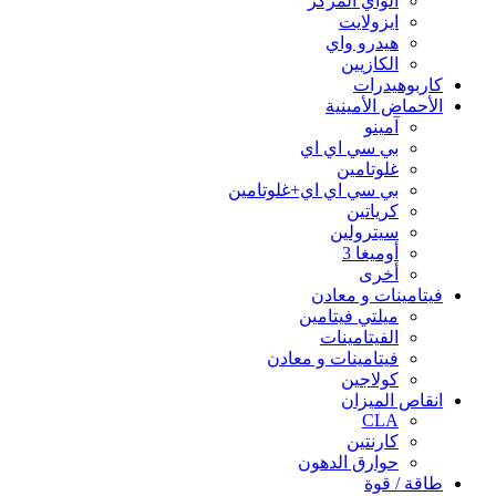
الواي المركز
ايزولايت
هيدرو واي
الكازيين
كاربوهيدرات
الأحماض الأمينية
آمينو
بي سي اي اي
غلوتامين
بي سي اي اي+غلوتامين
كرياتين
سيترولين
أوميغا 3
أخرى
فيتامينات و معادن
ميلتي فيتامين
الفيتامينات
فيتامينات و معادن
كولاجين
انقاص الميزان
CLA
كارنتين
حوارق الدهون
طاقة / قوة