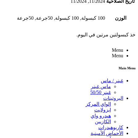
تاريخ الصلاحية
11/2024, 11/2024
الوزن
100 كبسولة, 100 كبسولة, 50جرعة, 50جرعة
خذ كبسولتين مرتين في اليوم.
Menu
Menu
Main Menu
غينر / ماس
ماس غينر
غينر 50/50
البروتينات
الواي المركز
ايزولايت
هيدرو واي
الكازيين
كاربوهيدرات
الأحماض الأمينية