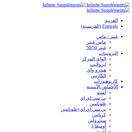
العربية
Français
(
الفرنسية
)
غينر / ماس
ماس غينر
غينر 50/50
البروتينات
الواي المركز
ايزولايت
هيدرو واي
الكازيين
كاربوهيدرات
الأحماض الأمينية
آمينو
بي سي اي اي
غلوتامين
بي سي اي اي+غلوتامين
كرياتين
سيترولين
أوميغا 3
أخرى