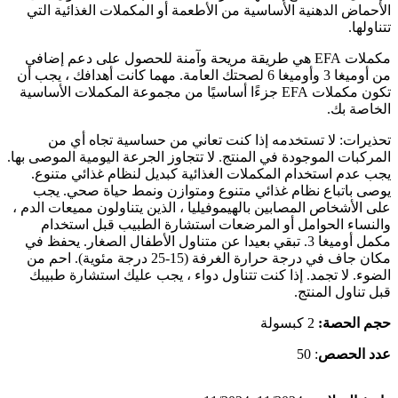
الأحماض الدهنية الأساسية من الأطعمة أو المكملات الغذائية التي
تتناولها.
مكملات EFA هي طريقة مريحة وآمنة للحصول على دعم إضافي
من أوميغا 3 وأوميغا 6 لصحتك العامة. مهما كانت أهدافك ، يجب أن
تكون مكملات EFA جزءًا أساسيًا من مجموعة المكملات الأساسية
الخاصة بك.
تحذيرات: لا تستخدمه إذا كنت تعاني من حساسية تجاه أي من
المركبات الموجودة في المنتج. لا تتجاوز الجرعة اليومية الموصى بها.
يجب عدم استخدام المكملات الغذائية كبديل لنظام غذائي متنوع.
يوصى باتباع نظام غذائي متنوع ومتوازن ونمط حياة صحي. يجب
على الأشخاص المصابين بالهيموفيليا ، الذين يتناولون مميعات الدم ،
والنساء الحوامل أو المرضعات استشارة الطبيب قبل استخدام
مكمل أوميغا 3. تبقي بعيدا عن متناول الأطفال الصغار. يحفظ في
مكان جاف في درجة حرارة الغرفة (15-25 درجة مئوية). احم من
الضوء. لا تجمد. إذا كنت تتناول دواء ، يجب عليك استشارة طبيبك
قبل تناول المنتج.
حجم الحصة:
2 كبسولة
عدد الحصص
: 50