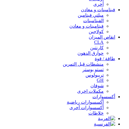
أخرى
فيتامينات و معادن
ميلتي فيتامين
الفيتامينات
فيتامينات و معادن
كولاجين
انقاص الميزان
CLA
كارنتين
حوارق الدهون
طاقة / قوة
منشطات قبل التمرين
تستو بوستر
تريبولوس
GH
شوفان
مكملات اخرى
أكسسوارات
أكسسوارات رياضية
أكسسوارات أخرى
خلاطات