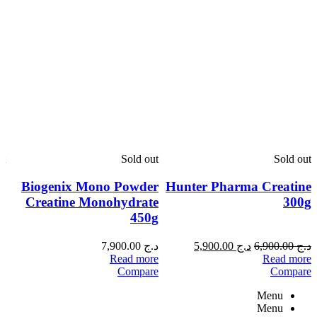
ut
Sold out
Sold out
e
Biogenix Mono Powder
Hunter Pharma Creatine
g
Creatine Monohydrate
300g
450g
د.ج
6,900.00
د.ج
5,900.00
د.ج
7,900.00
د.
re
Read more
Read more
e
Compare
Compare
Menu
Menu