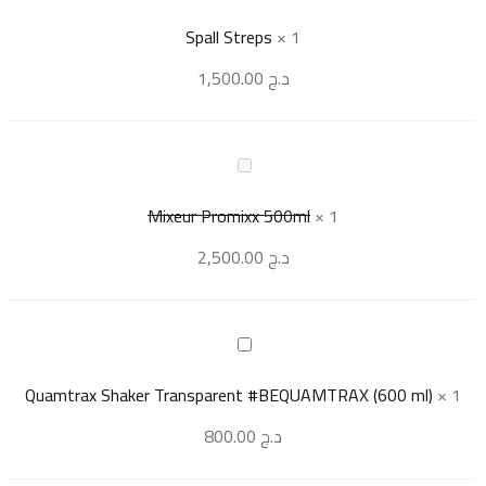
Spall Streps
×
1
د.ج
1,500.00
Mixeur Promixx 500ml
×
1
د.ج
2,500.00
Quamtrax Shaker Transparent #BEQUAMTRAX (600 ml)
×
1
د.ج
800.00