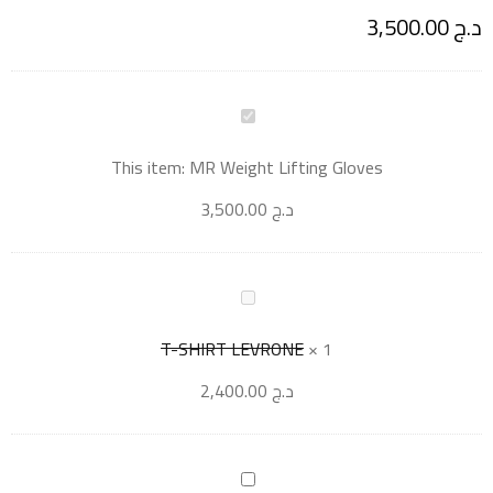
د.ج
3,500.00
This item:
MR Weight Lifting Gloves
د.ج
3,500.00
T-SHIRT LEVRONE
×
1
د.ج
2,400.00