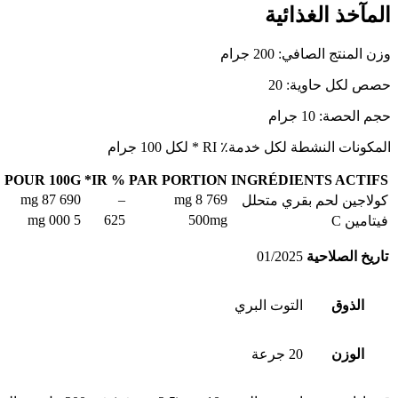
المآخذ الغذائية
وزن المنتج الصافي: 200 جرام
حصص لكل حاوية: 20
حجم الحصة: 10 جرام
المكونات النشطة لكل خدمة٪ RI * لكل 100 جرام
POUR 100G
% IR*
PAR PORTION
INGRÉDIENTS ACTIFS
87 690 mg
–
8 769 mg
كولاجين لحم بقري متحلل
5 000 mg
625
500mg
فيتامين C
تاريخ الصلاحية
01/2025
الذوق
التوت البري
الوزن
20 جرعة