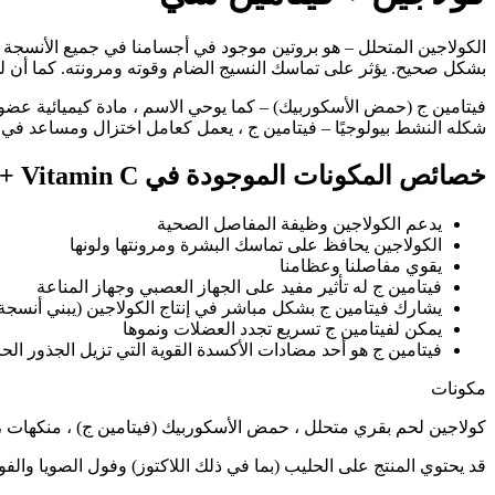
الكولاجين المتحلل – هو بروتين موجود في أجسامنا في جميع الأنسجة تق
بشكل صحيح. يؤثر على تماسك النسيج الضام وقوته ومرونته. كما أن لدي
فيتامين ج (حمض الأسكوربيك) – كما يوحي الاسم ، مادة كيميائية عضو
شكله النشط بيولوجيًا – فيتامين ج ، يعمل كعامل اختزال ومساعد في 
خصائص المكونات الموجودة في OstroVit Collagen + Vitamin C:
يدعم الكولاجين وظيفة المفاصل الصحية
الكولاجين يحافظ على تماسك البشرة ومرونتها ولونها
يقوي مفاصلنا وعظامنا
فيتامين ج له تأثير مفيد على الجهاز العصبي وجهاز المناعة
يشارك فيتامين ج بشكل مباشر في إنتاج الكولاجين (يبني أنسجة
يمكن لفيتامين ج تسريع تجدد العضلات ونموها
فيتامين ج هو أحد مضادات الأكسدة القوية التي تزيل الجذور الحرة
مكونات
كولاجين لحم بقري متحلل ، حمض الأسكوربيك (فيتامين ج) ، منكهات 
قد يحتوي المنتج على الحليب (بما في ذلك اللاكتوز) وفول الصويا وال