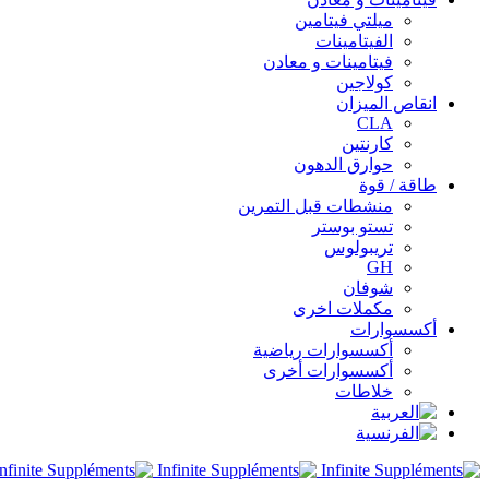
ميلتي فيتامين
الفيتامينات
فيتامينات و معادن
كولاجين
انقاص الميزان
CLA
كارنتين
حوارق الدهون
طاقة / قوة
منشطات قبل التمرين
تستو بوستر
تريبولوس
GH
شوفان
مكملات اخرى
أكسسوارات
أكسسوارات رياضية
أكسسوارات أخرى
خلاطات