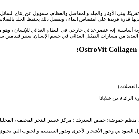
ريبًا. يبني الأوتار والجلد والمفاصل والعظام. مسؤول عن إنتاج السائل
ها قدرة فريدة على امتصاص الماء ، وبفضل ذلك يحتفظ الجلد بالصلابة و
ية أساسية. إنه عنصر غذائي خارجي في النظام الغذائي للإنسان ، وهو
العديد من مسارات التمثيل الغذائي في جسم الإنسان. يعتبر فيتامين س
 العضلات)
 الزائدة من خلايانا
، منظم حموضة: حمض الستريك ؛ مركز عصير البنجر المجفف ، المحليا
فول السوداني وجوز الأشجار الأخرى وبذور السمسم والحبوب التي تحتوي