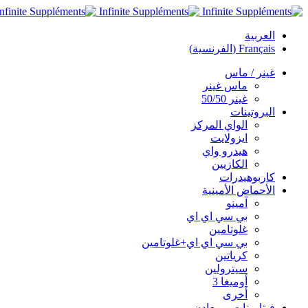
العربية
Français
(
الفرنسية
)
غينر / ماس
ماس غينر
غينر 50/50
البروتينات
الواي المركز
ايزولايت
هيدرو واي
الكازيين
كاربوهيدرات
الأحماض الأمينية
آمينو
بي سي اي اي
غلوتامين
بي سي اي اي+غلوتامين
كرياتين
سيترولين
أوميغا 3
أخرى
فيتامينات و معادن