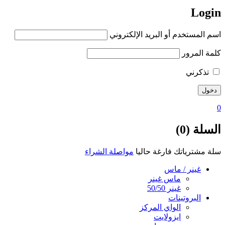
Login
اسم المستخدم أو البريد الإلكتروني
كلمة المرور
تذكرني
0
السلة (0)
سلة مشترياتك فارغة حاليا
مواصلة الشراء
غينر / ماس
ماس غينر
غينر 50/50
البروتينات
الواي المركز
ايزولايت