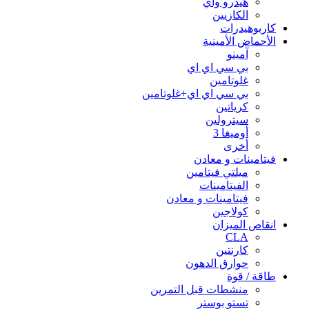
هيدرو واي
الكازيين
كاربوهيدرات
الأحماض الأمينية
آمينو
بي سي اي اي
غلوتامين
بي سي اي اي+غلوتامين
كرياتين
سيترولين
أوميغا 3
أخرى
فيتامينات و معادن
ميلتي فيتامين
الفيتامينات
فيتامينات و معادن
كولاجين
انقاص الميزان
CLA
كارنتين
حوارق الدهون
طاقة / قوة
منشطات قبل التمرين
تستو بوستر