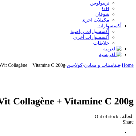
تريبولوس
GH
شوفان
مكملات اخرى
أكسسوارات
أكسسوارات رياضية
أكسسوارات أخرى
خلاطات
Home
›
فيتامينات و معادن
›
كولاجين
›
oVit Collagène + Vitamine C 200g
Sold out
Vit Collagène + Vitamine C 200g
الحالة :
Out of stock
Share