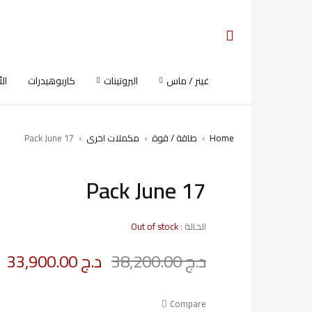
غينر / ماس
البروتينات
كاربوهيدرات
ال
Home
›
طاقة / قوة
›
مكملات اخرى
›
Pack June 17
Pack June 17
SOLD OUT
الحالة :
Out of stock
د.ج
38,200.00
د.ج
33,900.00
Deals ends in:
Compare