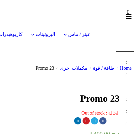
غينر / ماس
البروتينات
كاربوهيدرات
Home
›
طاقة / قوة
›
مكملات اخرى
›
Promo 23
Promo 23
SOLD OUT
الحالة :
Out of stock
د.ج
4,400.00