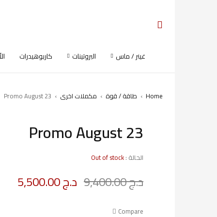
غينر / ماس
البروتينات
كاربوهيدرات
ال
Home
›
طاقة / قوة
›
مكملات اخرى
›
Promo August 23
Promo August 23
SOLD OUT
الحالة :
Out of stock
د.ج
9,400.00
د.ج
5,500.00
Deals ends in:
Compare