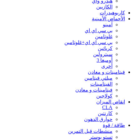
هيدرو واي
الكازيين
كاربوهيدرات
الأحماض الأمينية
آمينو
بي سي اي اي
غلوتامين
بي سي اي اي+غلوتامين
كرياتين
سيترولين
أوميغا 3
أخرى
فيتامينات و معادن
ميلتي فيتامين
الفيتامينات
فيتامينات و معادن
كولاجين
انقاص الميزان
CLA
كارنتين
حوارق الدهون
طاقة / قوة
منشطات قبل التمرين
تستو بوستر