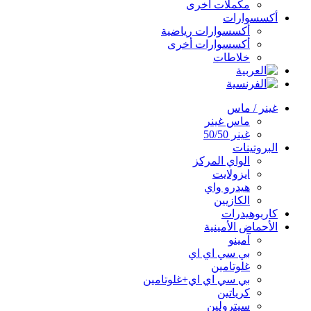
مكملات اخرى
أكسسوارات
أكسسوارات رياضية
أكسسوارات أخرى
خلاطات
غينر / ماس
ماس غينر
غينر 50/50
البروتينات
الواي المركز
ايزولايت
هيدرو واي
الكازيين
كاربوهيدرات
الأحماض الأمينية
آمينو
بي سي اي اي
غلوتامين
بي سي اي اي+غلوتامين
كرياتين
سيترولين