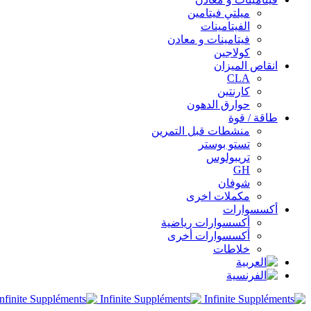
ميلتي فيتامين
الفيتامينات
فيتامينات و معادن
كولاجين
انقاص الميزان
CLA
كارنتين
حوارق الدهون
طاقة / قوة
منشطات قبل التمرين
تستو بوستر
تريبولوس
GH
شوفان
مكملات اخرى
أكسسوارات
أكسسوارات رياضية
أكسسوارات أخرى
خلاطات