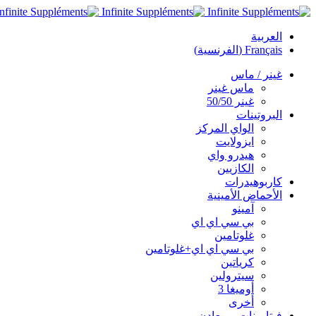
العربية
Français
(
الفرنسية
)
غينر / ماس
ماس غينر
غينر 50/50
البروتينات
الواي المركز
ايزولايت
هيدرو واي
الكازيين
كاربوهيدرات
الأحماض الأمينية
آمينو
بي سي اي اي
غلوتامين
بي سي اي اي+غلوتامين
كرياتين
سيترولين
أوميغا 3
أخرى
فيتامينات و معادن