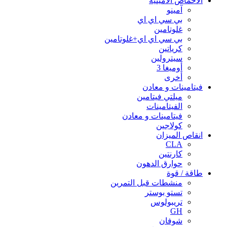
الأحماض الأمينية
آمينو
بي سي اي اي
غلوتامين
بي سي اي اي+غلوتامين
كرياتين
سيترولين
أوميغا 3
أخرى
فيتامينات و معادن
ميلتي فيتامين
الفيتامينات
فيتامينات و معادن
كولاجين
انقاص الميزان
CLA
كارنتين
حوارق الدهون
طاقة / قوة
منشطات قبل التمرين
تستو بوستر
تريبولوس
GH
شوفان