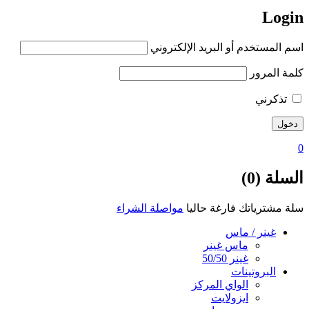
Login
اسم المستخدم أو البريد الإلكتروني
كلمة المرور
تذكرني
0
السلة (0)
سلة مشترياتك فارغة حاليا
مواصلة الشراء
غينر / ماس
ماس غينر
غينر 50/50
البروتينات
الواي المركز
ايزولايت