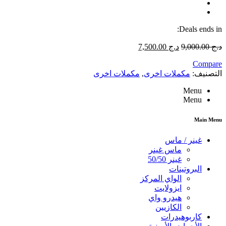
Deals ends in:
د.ج
9,000.00
د.ج
7,500.00
Compare
التصنيف:
مكملات اخرى
,
مكملات اخرى
Menu
Menu
Main Menu
غينر / ماس
ماس غينر
غينر 50/50
البروتينات
الواي المركز
ايزولايت
هيدرو واي
الكازيين
كاربوهيدرات