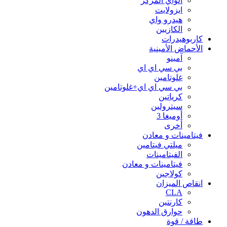
الواي المركز
ايزولايت
هيدرو واي
الكازيين
كاربوهيدرات
الأحماض الأمينية
آمينو
بي سي اي اي
غلوتامين
بي سي اي اي+غلوتامين
كرياتين
سيترولين
أوميغا 3
أخرى
فيتامينات و معادن
ميلتي فيتامين
الفيتامينات
فيتامينات و معادن
كولاجين
انقاص الميزان
CLA
كارنتين
حوارق الدهون
طاقة / قوة