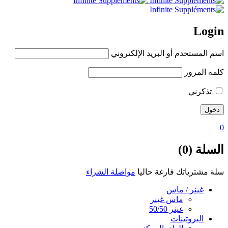
Login
اسم المستخدم أو البريد الإلكتروني
كلمة المرور
تذكرني
0
السلة (0)
سلة مشترياتك فارغة حاليا
مواصلة الشراء
غينر / ماس
ماس غينر
غينر 50/50
البروتينات