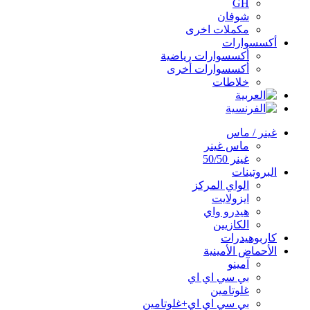
GH
شوفان
مكملات اخرى
أكسسوارات
أكسسوارات رياضية
أكسسوارات أخرى
خلاطات
غينر / ماس
ماس غينر
غينر 50/50
البروتينات
الواي المركز
ايزولايت
هيدرو واي
الكازيين
كاربوهيدرات
الأحماض الأمينية
آمينو
بي سي اي اي
غلوتامين
بي سي اي اي+غلوتامين