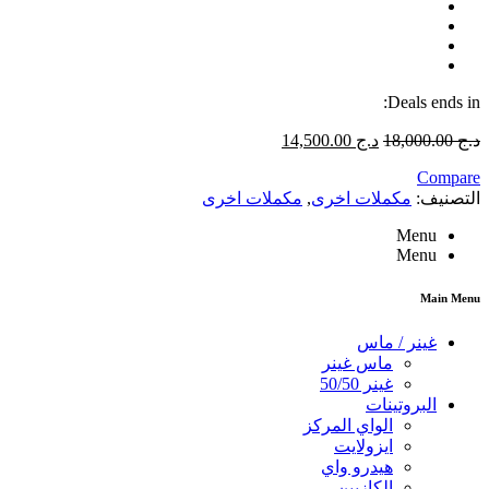
Deals ends in:
د.ج
18,000.00
د.ج
14,500.00
Compare
التصنيف:
مكملات اخرى
,
مكملات اخرى
Menu
Menu
Main Menu
غينر / ماس
ماس غينر
غينر 50/50
البروتينات
الواي المركز
ايزولايت
هيدرو واي
الكازيين