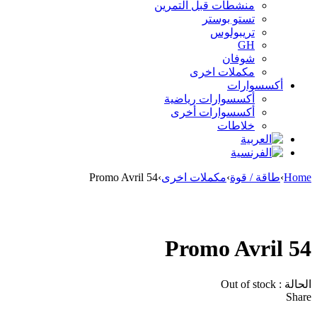
منشطات قبل التمرين
تستو بوستر
تريبولوس
GH
شوفان
مكملات اخرى
أكسسوارات
أكسسوارات رياضية
أكسسوارات أخرى
خلاطات
Home
›
طاقة / قوة
›
مكملات اخرى
›
Promo Avril 54
Sold out
Promo Avril 54
الحالة :
Out of stock
Share