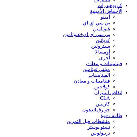
كاربوهيدرات
الأحماض الأمينية
آمينو
بي سي اي اي
غلوتامين
بي سي اي اي+غلوتامين
كرياتين
سيترولين
أوميغا 3
أخرى
فيتامينات و معادن
ميلتي فيتامين
الفيتامينات
فيتامينات و معادن
كولاجين
انقاص الميزان
CLA
كارنتين
حوارق الدهون
طاقة / قوة
منشطات قبل التمرين
تستو بوستر
تريبولوس