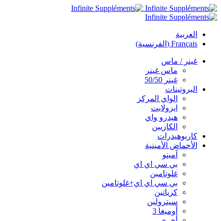
العربية
Français
(
الفرنسية
)
غينر / ماس
ماس غينر
غينر 50/50
البروتينات
الواي المركز
ايزولايت
هيدرو واي
الكازيين
كاربوهيدرات
الأحماض الأمينية
آمينو
بي سي اي اي
غلوتامين
بي سي اي اي+غلوتامين
كرياتين
سيترولين
أوميغا 3
أخرى