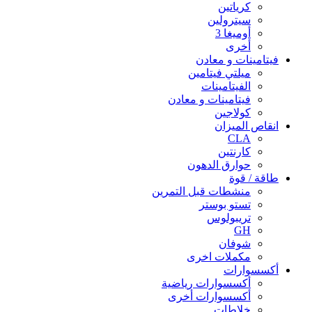
كرياتين
سيترولين
أوميغا 3
أخرى
فيتامينات و معادن
ميلتي فيتامين
الفيتامينات
فيتامينات و معادن
كولاجين
انقاص الميزان
CLA
كارنتين
حوارق الدهون
طاقة / قوة
منشطات قبل التمرين
تستو بوستر
تريبولوس
GH
شوفان
مكملات اخرى
أكسسوارات
أكسسوارات رياضية
أكسسوارات أخرى
خلاطات