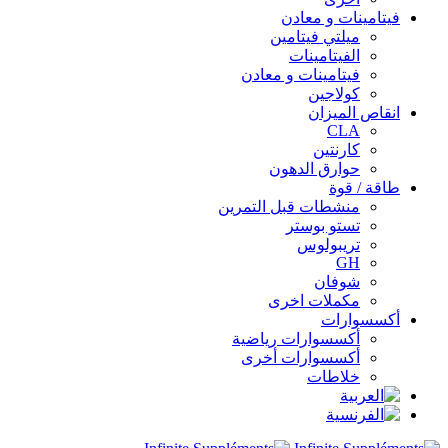
فيتامينات و معادن
ميلتي فيتامين
الفيتامينات
فيتامينات و معادن
كولاجين
انقاص الميزان
CLA
كارنتين
حوارق الدهون
طاقة / قوة
منشطات قبل التمرين
تستو بوستر
تريبولوس
GH
شوفان
مكملات اخرى
أكسسوارات
أكسسوارات رياضية
أكسسوارات أخرى
خلاطات