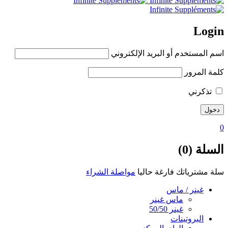
Login
اسم المستخدم أو البريد الإلكتروني
كلمة المرور
تذكرني
0
السلة (0)
سلة مشترياتك فارغة حاليا
مواصلة الشراء
غينر / ماس
ماس غينر
غينر 50/50
البروتينات