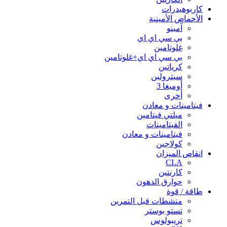
كاربوهيدرات
الأحماض الأمينية
آمينو
بي سي اي اي
غلوتامين
بي سي اي اي+غلوتامين
كرياتين
سيترولين
أوميغا 3
أخرى
فيتامينات و معادن
ميلتي فيتامين
الفيتامينات
فيتامينات و معادن
كولاجين
انقاص الميزان
CLA
كارنتين
حوارق الدهون
طاقة / قوة
منشطات قبل التمرين
تستو بوستر
تريبولوس