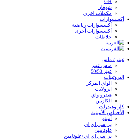
GH
شوفان
مكملات اخرى
أكسسوارات
أكسسوارات رياضية
أكسسوارات أخرى
خلاطات
غينر / ماس
ماس غينر
غينر 50/50
البروتينات
الواي المركز
ايزولايت
هيدرو واي
الكازيين
كاربوهيدرات
الأحماض الأمينية
آمينو
بي سي اي اي
غلوتامين
بي سي اي اي+غلوتامين