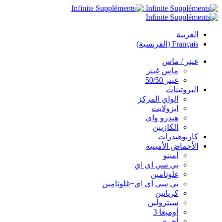
العربية
Français
(
الفرنسية
)
غينر / ماس
ماس غينر
غينر 50/50
البروتينات
الواي المركز
ايزولايت
هيدرو واي
الكازيين
كاربوهيدرات
الأحماض الأمينية
آمينو
بي سي اي اي
غلوتامين
بي سي اي اي+غلوتامين
كرياتين
سيترولين
أوميغا 3
أخرى