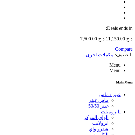
Deals ends in:
د.ج
11,150.00
د.ج
7,500.00
Compare
التصنيف:
مكملات اخرى
Menu
Menu
Main Menu
غينر / ماس
ماس غينر
غينر 50/50
البروتينات
الواي المركز
ايزولايت
هيدرو واي
الكازيين