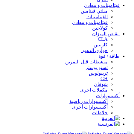
فيتامينات و معادن
ميلتي فيتامين
الفيتامينات
فيتامينات و معادن
كولاجين
انقاص الميزان
CLA
كارنتين
حوارق الدهون
طاقة / قوة
منشطات قبل التمرين
تستو بوستر
تريبولوس
GH
شوفان
مكملات اخرى
أكسسوارات
أكسسوارات رياضية
أكسسوارات أخرى
خلاطات