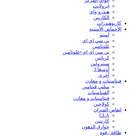
الواي المركز
ايزولايت
هيدرو واي
الكازيين
كاربوهيدرات
الأحماض الأمينية
آمينو
بي سي اي اي
غلوتامين
بي سي اي اي+غلوتامين
كرياتين
سيترولين
أوميغا 3
أخرى
فيتامينات و معادن
ميلتي فيتامين
الفيتامينات
فيتامينات و معادن
كولاجين
انقاص الميزان
CLA
كارنتين
حوارق الدهون
طاقة / قوة