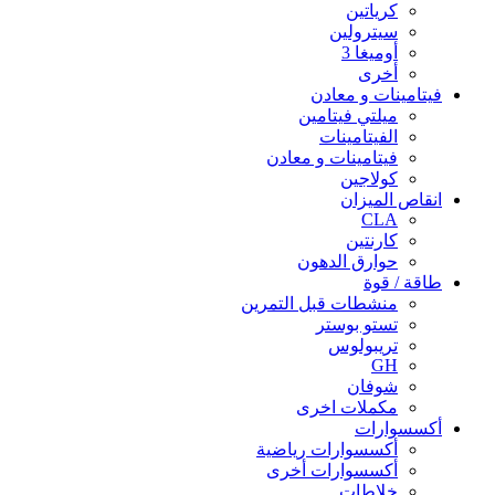
كرياتين
سيترولين
أوميغا 3
أخرى
فيتامينات و معادن
ميلتي فيتامين
الفيتامينات
فيتامينات و معادن
كولاجين
انقاص الميزان
CLA
كارنتين
حوارق الدهون
طاقة / قوة
منشطات قبل التمرين
تستو بوستر
تريبولوس
GH
شوفان
مكملات اخرى
أكسسوارات
أكسسوارات رياضية
أكسسوارات أخرى
خلاطات