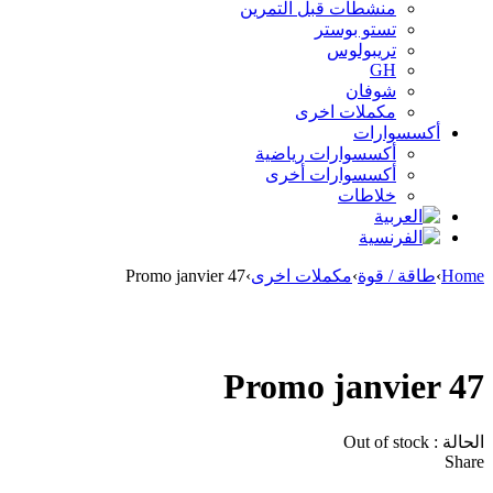
منشطات قبل التمرين
تستو بوستر
تريبولوس
GH
شوفان
مكملات اخرى
أكسسوارات
أكسسوارات رياضية
أكسسوارات أخرى
خلاطات
Home
›
طاقة / قوة
›
مكملات اخرى
›
Promo janvier 47
Sold out
Promo janvier 47
الحالة :
Out of stock
Share