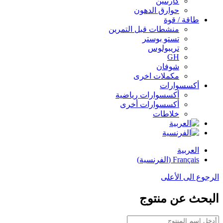
كارنتين
حوارق الدهون
طاقة / قوة
منشطات قبل التمرين
تستو بوستر
تريبولوس
GH
شوفان
مكملات اخرى
أكسسوارات
أكسسوارات رياضية
أكسسوارات أخرى
خلاطات
العربية
Français
(
الفرنسية
)
الرجوع الى الأعلى
البحث عن منتوج