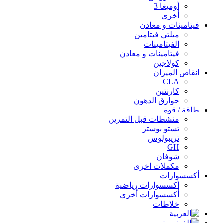
أوميغا 3
أخرى
فيتامينات و معادن
ميلتي فيتامين
الفيتامينات
فيتامينات و معادن
كولاجين
انقاص الميزان
CLA
كارنتين
حوارق الدهون
طاقة / قوة
منشطات قبل التمرين
تستو بوستر
تريبولوس
GH
شوفان
مكملات اخرى
أكسسوارات
أكسسوارات رياضية
أكسسوارات أخرى
خلاطات