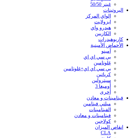
غينر 50/50
البروتينات
الواي المركز
ايزولايت
هيدرو واي
الكازيين
كاربوهيدرات
الأحماض الأمينية
آمينو
بي سي اي اي
غلوتامين
بي سي اي اي+غلوتامين
كرياتين
سيترولين
أوميغا 3
أخرى
فيتامينات و معادن
ميلتي فيتامين
الفيتامينات
فيتامينات و معادن
كولاجين
انقاص الميزان
CLA