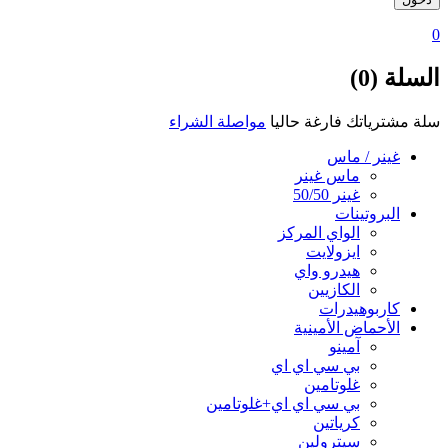
0
السلة (0)
سلة مشترياتك فارغة حاليا
مواصلة الشراء
غينر / ماس
ماس غينر
غينر 50/50
البروتينات
الواي المركز
ايزولايت
هيدرو واي
الكازيين
كاربوهيدرات
الأحماض الأمينية
آمينو
بي سي اي اي
غلوتامين
بي سي اي اي+غلوتامين
كرياتين
سيترولين