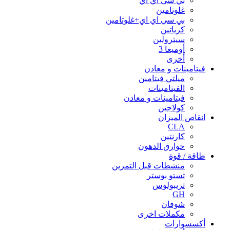
بي سي اي اي
غلوتامين
بي سي اي اي+غلوتامين
كرياتين
سيترولين
أوميغا 3
أخرى
فيتامينات و معادن
ميلتي فيتامين
الفيتامينات
فيتامينات و معادن
كولاجين
انقاص الميزان
CLA
كارنتين
حوارق الدهون
طاقة / قوة
منشطات قبل التمرين
تستو بوستر
تريبولوس
GH
شوفان
مكملات اخرى
أكسسوارات