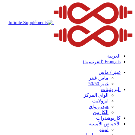
العربية
Français
(
الفرنسية
)
غينر / ماس
ماس غينر
غينر 50/50
البروتينات
الواي المركز
ايزولايت
هيدرو واي
الكازيين
كاربوهيدرات
الأحماض الأمينية
آمينو