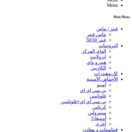
Menu
Main Menu
غينر / ماس
ماس غينر
غينر 50/50
البروتينات
الواي المركز
ايزولايت
هيدرو واي
الكازيين
كاربوهيدرات
الأحماض الأمينية
آمينو
بي سي اي اي
غلوتامين
بي سي اي اي+غلوتامين
كرياتين
سيترولين
أوميغا 3
أخرى
فيتامينات و معادن