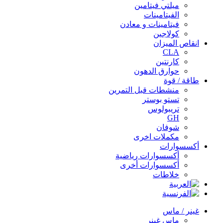
ميلتي فيتامين
الفيتامينات
فيتامينات و معادن
كولاجين
انقاص الميزان
CLA
كارنتين
حوارق الدهون
طاقة / قوة
منشطات قبل التمرين
تستو بوستر
تريبولوس
GH
شوفان
مكملات اخرى
أكسسوارات
أكسسوارات رياضية
أكسسوارات أخرى
خلاطات
غينر / ماس
ماس غينر