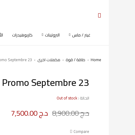
غينر / ماس
البروتينات
كاربوهيدرات
ال
Home
›
طاقة / قوة
›
مكملات اخرى
›
omo Septembre 23
Promo Septembre 23
SOLD OUT
الحالة :
Out of stock
د.ج
8,900.00
د.ج
7,500.00
Deals ends in:
Compare