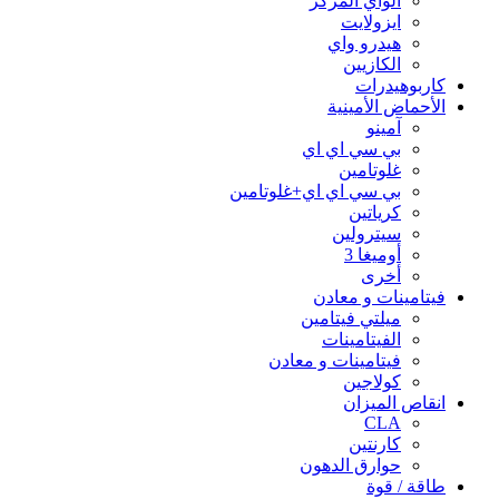
الواي المركز
ايزولايت
هيدرو واي
الكازيين
كاربوهيدرات
الأحماض الأمينية
آمينو
بي سي اي اي
غلوتامين
بي سي اي اي+غلوتامين
كرياتين
سيترولين
أوميغا 3
أخرى
فيتامينات و معادن
ميلتي فيتامين
الفيتامينات
فيتامينات و معادن
كولاجين
انقاص الميزان
CLA
كارنتين
حوارق الدهون
طاقة / قوة