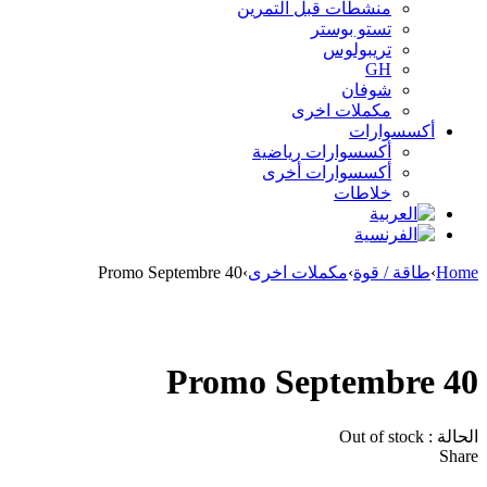
منشطات قبل التمرين
تستو بوستر
تريبولوس
GH
شوفان
مكملات اخرى
أكسسوارات
أكسسوارات رياضية
أكسسوارات أخرى
خلاطات
Home
›
طاقة / قوة
›
مكملات اخرى
›
Promo Septembre 40
Sold out
Promo Septembre 40
الحالة :
Out of stock
Share