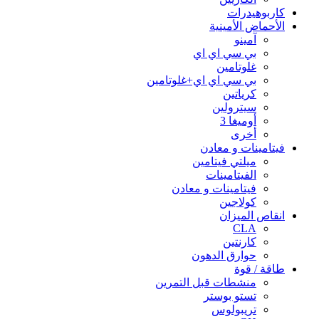
كاربوهيدرات
الأحماض الأمينية
آمينو
بي سي اي اي
غلوتامين
بي سي اي اي+غلوتامين
كرياتين
سيترولين
أوميغا 3
أخرى
فيتامينات و معادن
ميلتي فيتامين
الفيتامينات
فيتامينات و معادن
كولاجين
انقاص الميزان
CLA
كارنتين
حوارق الدهون
طاقة / قوة
منشطات قبل التمرين
تستو بوستر
تريبولوس