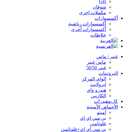
GH
شوفان
مكملات اخرى
أكسسوارات
أكسسوارات رياضية
أكسسوارات أخرى
خلاطات
غينر / ماس
ماس غينر
غينر 50/50
البروتينات
الواي المركز
ايزولايت
هيدرو واي
الكازيين
كاربوهيدرات
الأحماض الأمينية
آمينو
بي سي اي اي
غلوتامين
بي سي اي اي+غلوتامين