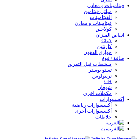
فيتامينات و معادن
ميلتي فيتامين
الفيتامينات
فيتامينات و معادن
كولاجين
انقاص الميزان
CLA
كارنتين
حوارق الدهون
طاقة / قوة
منشطات قبل التمرين
تستو بوستر
تريبولوس
GH
شوفان
مكملات اخرى
أكسسوارات
أكسسوارات رياضية
أكسسوارات أخرى
خلاطات