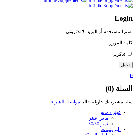
Login
اسم المستخدم أو البريد الإلكتروني
كلمة المرور
تذكرني
0
السلة (0)
سلة مشترياتك فارغة حاليا
مواصلة الشراء
غينر / ماس
ماس غينر
غينر 50/50
البروتينات