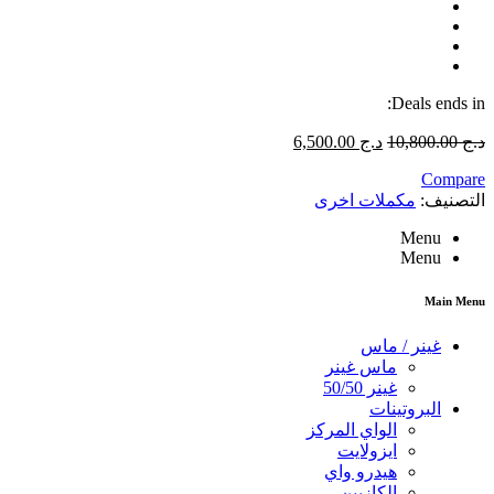
Deals ends in:
د.ج
10,800.00
د.ج
6,500.00
Compare
التصنيف:
مكملات اخرى
Menu
Menu
Main Menu
غينر / ماس
ماس غينر
غينر 50/50
البروتينات
الواي المركز
ايزولايت
هيدرو واي
الكازيين