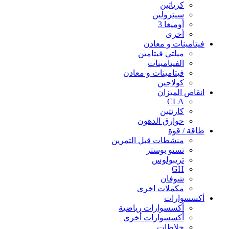
كرياتين
سيترولين
أوميغا 3
أخرى
فيتامينات و معادن
ميلتي فيتامين
الفيتامينات
فيتامينات و معادن
كولاجين
انقاص الميزان
CLA
كارنتين
حوارق الدهون
طاقة / قوة
منشطات قبل التمرين
تستو بوستر
تريبولوس
GH
شوفان
مكملات اخرى
أكسسوارات
أكسسوارات رياضية
أكسسوارات أخرى
خلاطات