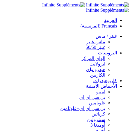
العربية
Français
(
الفرنسية
)
غينر / ماس
ماس غينر
غينر 50/50
البروتينات
الواي المركز
ايزولايت
هيدرو واي
الكازيين
كاربوهيدرات
الأحماض الأمينية
آمينو
بي سي اي اي
غلوتامين
بي سي اي اي+غلوتامين
كرياتين
سيترولين
أوميغا 3
أخرى