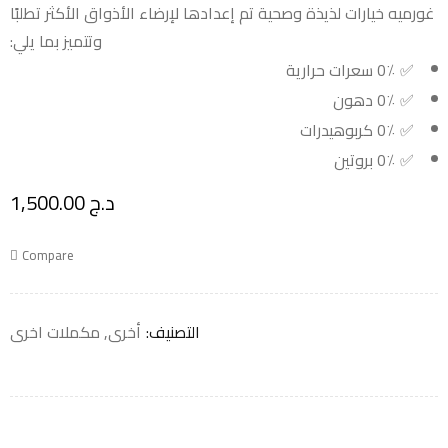
غورميه خيارات لذيذة وصحية تم إعدادها لإرضاء الأذواق الأكثر تطلبًا
وتتميز بما يلي:
✅ 0٪ سعرات حرارية
✅ 0٪ دهون
✅ 0٪ كربوهيدرات
✅ 0٪ بروتين
د.ج
1,500.00
Compare
التصنيف:
أخرى
,
مكملات اخرى