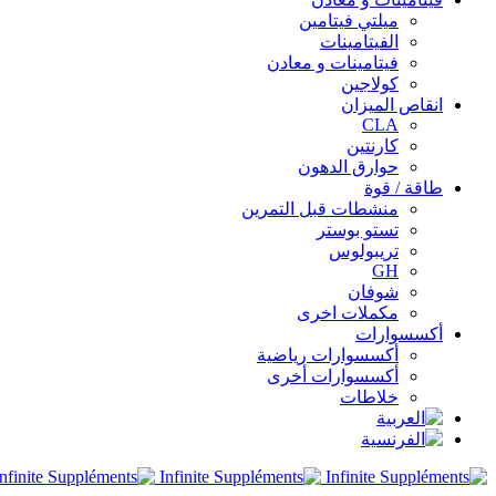
ميلتي فيتامين
الفيتامينات
فيتامينات و معادن
كولاجين
انقاص الميزان
CLA
كارنتين
حوارق الدهون
طاقة / قوة
منشطات قبل التمرين
تستو بوستر
تريبولوس
GH
شوفان
مكملات اخرى
أكسسوارات
أكسسوارات رياضية
أكسسوارات أخرى
خلاطات