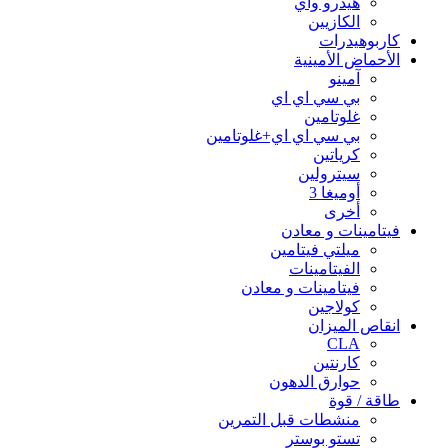
هيدرو واي
الكازيين
كاربوهيدرات
الأحماض الأمينية
آمينو
بي سي اي اي
غلوتامين
بي سي اي اي+غلوتامين
كرياتين
سيترولين
أوميغا 3
أخرى
فيتامينات و معادن
ميلتي فيتامين
الفيتامينات
فيتامينات و معادن
كولاجين
انقاص الميزان
CLA
كارنتين
حوارق الدهون
طاقة / قوة
منشطات قبل التمرين
تستو بوستر