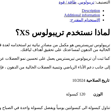
التصنيف:
تريبولوس
,
طاقة / قوة
quantity
Description
Additional information
الاستخدام المقترح:
لماذا نستخدم تريبولوس XS؟
تريبولوس تيريستريس هو مكمل من مصادر نباتية تم استخدامه لعدة قر
الخالية من الدهون لمساعدتك على تحقيق أهداف لياقتك.
كما ثبت أن تريبولوس تيريستريس يعمل على تحسين نمو العضلات عن ط
إلى جانب دعم الأداء الرياضي وتنمية العضلات الخالية من الدهون ، فإن
تاريخ الصلاحية
10/2024
الوزن
120 كبسولة
تناول كبسولة الى كبسولتين يومياً ويفضل كبسولة واحدة في الصباح 