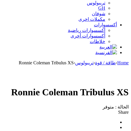
تريبولوس
GH
شوفان
مكملات اخرى
أكسسوارات
أكسسوارات رياضية
أكسسوارات أخرى
خلاطات
Home
›
طاقة / قوة
›
تريبولوس
›
Ronnie Coleman Tribulus XS
Ronnie Coleman Tribulus XS
الحالة :
متوفر
Share