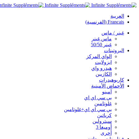
العربية
Français
(
الفرنسية
)
غينر / ماس
ماس غينر
غينر 50/50
البروتينات
الواي المركز
ايزولايت
هيدرو واي
الكازيين
كاربوهيدرات
الأحماض الأمينية
آمينو
بي سي اي اي
غلوتامين
بي سي اي اي+غلوتامين
كرياتين
سيترولين
أوميغا 3
أخرى
فيتامينات و معادن