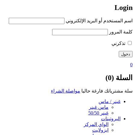
Login
اسم المستخدم أو البريد الإلكتروني
كلمة المرور
تذكرني
0
السلة (0)
سلة مشترياتك فارغة حاليا
مواصلة الشراء
غينر / ماس
ماس غينر
غينر 50/50
البروتينات
الواي المركز
ايزولايت