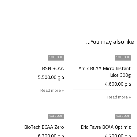
You may also like…
SOLD OUT
SOLD OUT
BSN BCAA
Amix BCAA Micro Instant
Juice 300g
د.ج
5,500.00
د.ج
4,600.00
Read more
Read more
SOLD OUT
SOLD OUT
BioTech BCAA Zero
Eric Favre BCAA Optimiz
د.ج
4,700.00
د.ج
6,200.00