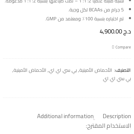
نسبة مثبتة علميًا 2: 1: 1 – تمت صياغتها بنسبة 2: 1: 1 مدعومة.
5 جرام من BCAAs لكل وجبة.
تم اختباره بنسبة 100٪ ومعتمد من GMP.
د.ج
4,900.00
Compare
التصنيف:
الأحماض الأمينية
,
بي سي اي اي
,
الأحماض الأمينية
,
بي سي اي اي
Additional information
Description
الاستخدام المقترح: