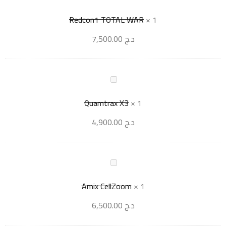
Redcon1 TOTAL WAR
×
1
د.ج
7,500.00
Quamtrax X3
×
1
د.ج
4,900.00
Amix CellZoom
×
1
د.ج
6,500.00