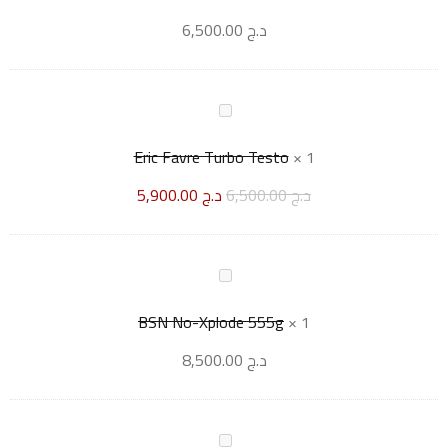
د.ج
6,500.00
Eric Favre Turbo Testo
×
1
د.ج
6,500.00
د.ج
5,900.00
BSN No-Xplode 555g
×
1
د.ج
8,500.00