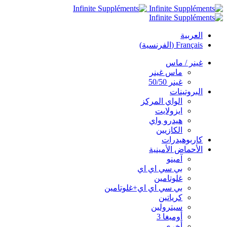
العربية
Français
(
الفرنسية
)
غينر / ماس
ماس غينر
غينر 50/50
البروتينات
الواي المركز
ايزولايت
هيدرو واي
الكازيين
كاربوهيدرات
الأحماض الأمينية
آمينو
بي سي اي اي
غلوتامين
بي سي اي اي+غلوتامين
كرياتين
سيترولين
أوميغا 3
أخرى