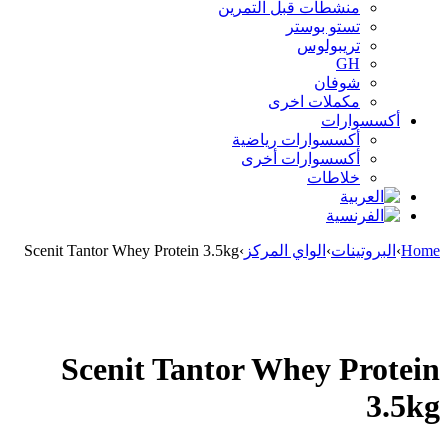
منشطات قبل التمرين
تستو بوستر
تريبولوس
GH
شوفان
مكملات اخرى
أكسسوارات
أكسسوارات رياضية
أكسسوارات أخرى
خلاطات
Home
›
البروتينات
›
الواي المركز
›
Scenit Tantor Whey Protein 3.5kg
Sold out
Scenit Tantor Whey Protein
3.5kg