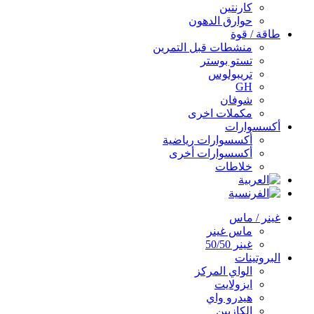
كارنتين
حوارق الدهون
طاقة / قوة
منشطات قبل التمرين
تستو بوستر
تريبولوس
GH
شوفان
مكملات اخرى
أكسسوارات
أكسسوارات رياضية
أكسسوارات أخرى
خلاطات
غينر / ماس
ماس غينر
غينر 50/50
البروتينات
الواي المركز
ايزولايت
هيدرو واي
الكازيين