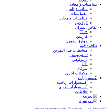
فيتامينات و معادن
ميلتي فيتامين
الفيتامينات
فيتامينات و معادن
كولاجين
انقاص الميزان
CLA
كارنتين
حوارق الدهون
طاقة / قوة
منشطات قبل التمرين
تستو بوستر
تريبولوس
GH
شوفان
مكملات اخرى
أكسسوارات
أكسسوارات رياضية
أكسسوارات أخرى
خلاطات