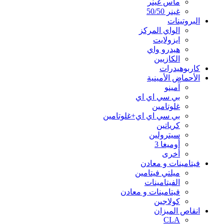
ماس غينر
غينر 50/50
البروتينات
الواي المركز
ايزولايت
هيدرو واي
الكازيين
كاربوهيدرات
الأحماض الأمينية
آمينو
بي سي اي اي
غلوتامين
بي سي اي اي+غلوتامين
كرياتين
سيترولين
أوميغا 3
أخرى
فيتامينات و معادن
ميلتي فيتامين
الفيتامينات
فيتامينات و معادن
كولاجين
انقاص الميزان
CLA