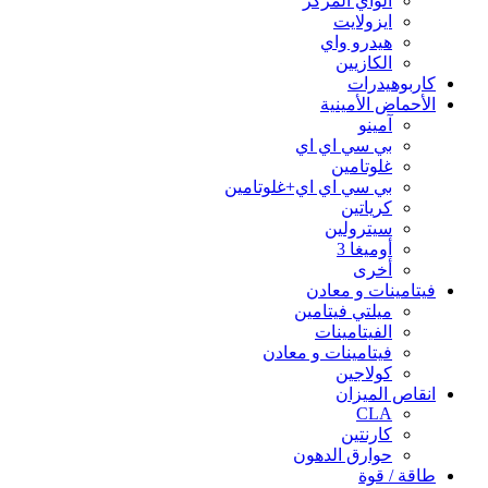
الواي المركز
ايزولايت
هيدرو واي
الكازيين
كاربوهيدرات
الأحماض الأمينية
آمينو
بي سي اي اي
غلوتامين
بي سي اي اي+غلوتامين
كرياتين
سيترولين
أوميغا 3
أخرى
فيتامينات و معادن
ميلتي فيتامين
الفيتامينات
فيتامينات و معادن
كولاجين
انقاص الميزان
CLA
كارنتين
حوارق الدهون
طاقة / قوة