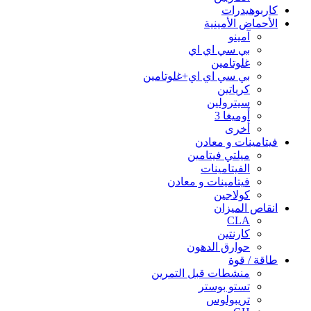
كاربوهيدرات
الأحماض الأمينية
آمينو
بي سي اي اي
غلوتامين
بي سي اي اي+غلوتامين
كرياتين
سيترولين
أوميغا 3
أخرى
فيتامينات و معادن
ميلتي فيتامين
الفيتامينات
فيتامينات و معادن
كولاجين
انقاص الميزان
CLA
كارنتين
حوارق الدهون
طاقة / قوة
منشطات قبل التمرين
تستو بوستر
تريبولوس