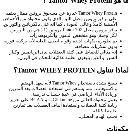
ما هو Tantor Whey Protein ؟
Tantor Whey Protein عبارة عن مسحوق بروتين ممتاز يعتمد
على تركيز بروتين مصل اللبن الذي يكون محتواه من الأحماض
الأمينية كاملًا وعالي الجودة ، كما أنه غني بالكرياتين والتوراين.
يوفر بروتين مصل Tantor 70٪ بروتين (21 جم من البروتين
لكل وجبة) وهو منخفض الدهون والكربوهيدرات.
تم تطويره بنكهات لذيذة وقوام لطيف للغاية لأنه تركيبة فورية.
بدون سكريات مضافة.
إنه مثالي للحفاظ على كتلة العضلات لدى الرياضيين وكبار
السن أو الذين يتبعون أنظمة غذائية للتحكم في الوزن.
لماذا تتناول Tantor WHEY PROTEIN؟
ينصح بشدة باستخدام Tantor Whey لأنه سهل الهضم
والاستيعاب ، مما يساهم في استعادة العضلات بعد التمرين
وزيادة الأداء الرياضي في عدة جلسات تدريبية.
يعمل محتواه العالي من L-Glutamine و BCAA على تعزيز
زيادة كتلة العضلات واستعادة ألياف العضلات بعد تمارين
عالية الكثافة.
تجنب الهدم العضلي.
مكونات