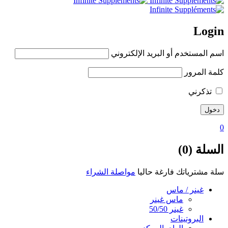
Login
اسم المستخدم أو البريد الإلكتروني
كلمة المرور
تذكرني
0
السلة (0)
سلة مشترياتك فارغة حاليا
مواصلة الشراء
غينر / ماس
ماس غينر
غينر 50/50
البروتينات