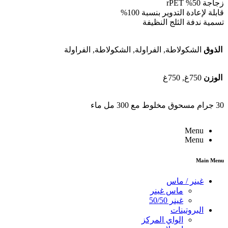
زجاجة 50% rPET
قابلة لإعادة التدوير بنسبة 100%
تسمية ندفة الثلج النظيفة
الذوق
الشكولاطة, الفراولة, الشكولاطة, الفراولة
الوزن
750غ, 750غ
30 جرام مسحوق مخلوط مع 300 مل ماء
Menu
Menu
Main Menu
غينر / ماس
ماس غينر
غينر 50/50
البروتينات
الواي المركز