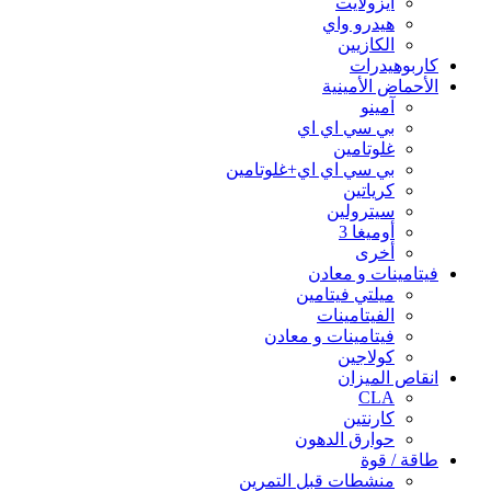
ايزولايت
هيدرو واي
الكازيين
كاربوهيدرات
الأحماض الأمينية
آمينو
بي سي اي اي
غلوتامين
بي سي اي اي+غلوتامين
كرياتين
سيترولين
أوميغا 3
أخرى
فيتامينات و معادن
ميلتي فيتامين
الفيتامينات
فيتامينات و معادن
كولاجين
انقاص الميزان
CLA
كارنتين
حوارق الدهون
طاقة / قوة
منشطات قبل التمرين