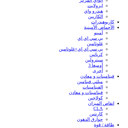
الواي المركز
ايزولايت
هيدرو واي
الكازيين
كاربوهيدرات
الأحماض الأمينية
آمينو
بي سي اي اي
غلوتامين
بي سي اي اي+غلوتامين
كرياتين
سيترولين
أوميغا 3
أخرى
فيتامينات و معادن
ميلتي فيتامين
الفيتامينات
فيتامينات و معادن
كولاجين
انقاص الميزان
CLA
كارنتين
حوارق الدهون
طاقة / قوة