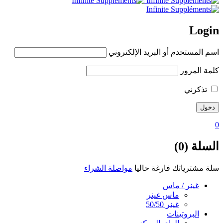
Login
اسم المستخدم أو البريد الإلكتروني
كلمة المرور
تذكرني
0
السلة (0)
سلة مشترياتك فارغة حاليا
مواصلة الشراء
غينر / ماس
ماس غينر
غينر 50/50
البروتينات