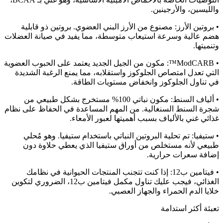
والليسين، والأرجينين.
• بروتين الأرز: مصنوع من الأرز البني العضوي. بروتين ذو قابلية
هضم عالية وسرعة استيعاب متوسطة، مما يفيد في صيانة العضلات
وتنميتها.
• ModCARB™: مكون من الجيل الجديد يعتمد على الحبوب العضوية
التي تعدل امتصاص الجلوكوز واستقلابه، مما يمنع الرغبة الشديدة
في تناول الجلوكوز وانخفاض مستويات الطاقة.
• ألياف السنط: مكون نباتي 100% مستخرج بشكل طبيعي من
شجرة السنط السنغالية. من المهم المساعدة في الحفاظ على نظام
غذائي غني بالألياف بسبب أهميتها لعبور الأمعاء.
• ستيفيا: تم تحلية البروتين النباتي باستخدام ستيفيا. وهو مُحلي
طبيعي لأنه مستخلص من أوراق ستيفيا الذي يعطي حلاوة دون
إضافة سعرات حرارية.
• فيتامين ب12: إذا كنت تتجنب المنتجات الحيوانية في نظامك
الغذائي، فيجب عليك تناول مكمل فيتامين ب12، الضروري لتكوين
خلايا الدم الحمراء والجهاز العصبي.
تعبئة أكثر استدامة