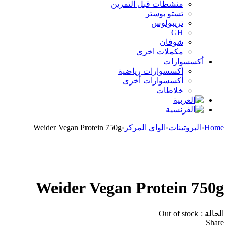
منشطات قبل التمرين
تستو بوستر
تريبولوس
GH
شوفان
مكملات اخرى
أكسسوارات
أكسسوارات رياضية
أكسسوارات أخرى
خلاطات
Home
›
البروتينات
›
الواي المركز
›
Weider Vegan Protein 750g
Sold out
Weider Vegan Protein 750g
الحالة :
Out of stock
Share