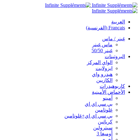
العربية
Français
(
الفرنسية
)
غينر / ماس
ماس غينر
غينر 50/50
البروتينات
الواي المركز
ايزولايت
هيدرو واي
الكازيين
كاربوهيدرات
الأحماض الأمينية
آمينو
بي سي اي اي
غلوتامين
بي سي اي اي+غلوتامين
كرياتين
سيترولين
أوميغا 3
أخرى