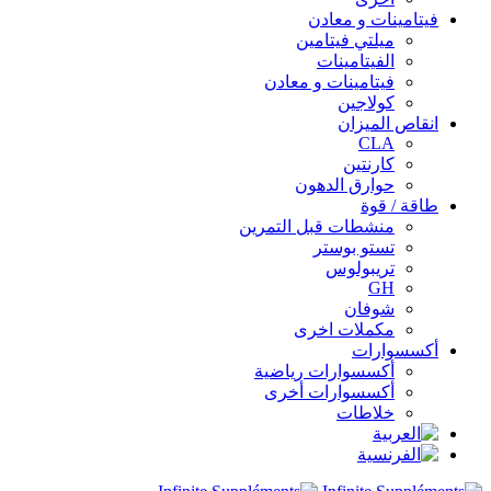
فيتامينات و معادن
ميلتي فيتامين
الفيتامينات
فيتامينات و معادن
كولاجين
انقاص الميزان
CLA
كارنتين
حوارق الدهون
طاقة / قوة
منشطات قبل التمرين
تستو بوستر
تريبولوس
GH
شوفان
مكملات اخرى
أكسسوارات
أكسسوارات رياضية
أكسسوارات أخرى
خلاطات