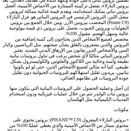
تضمين بروتين نباتي بأعلى جودة ونكهة لذيذة في نظامك الغذائي. يعد
بروتين البازلاء، بفضل تركيبته الممتازة من الأحماض الأمينية، أفضل
بروتين نباتي يمكنك استخدامه، ويقدم قيمة غذائية مماثلة لبروتين
مصل اللبن. البروتين الرئيسي في البروتين النباتي هو عزل البازلاء
(Pisane C9) المخصب ببروتين الأرز. ومن خلال الجمع بين بروتين
البقوليات وبروتين الحبوب، نحصل على بروتين ذي قيمة بيولوجية
عالية وسهل الهضم. مقبول 100%.
مخصص لجميع الأشخاص الذين يحتاجون إلى كمية إضافية من
البروتين والذين يشعرون بالقلق بشأن صحتهم، مثل الرياضيين وكبار
السن والأشخاص الذين يعانون من الإرهاق البدني الشديد. يعتبر
البروتين النباتي مثاليًا لأي شخص يرغب في تناول بروتينات نباتية
نظيفة وآمنة وخالية من اللاكتوز والجلوتين والكوليسترول بشكل
طبيعي. كما أنه مثالي لجميع الأشخاص الذين، حتى لو لم يكونوا
نباتيين، يريدون تقليل استهلاكهم للبروتينات الحيوانية دون تقليل
جودة البروتينات في نظامهم الغذائي.
إن أصل وعملية الحصول على البروتينات النباتية التي يتكون منها
بروتين نبات الوايدر تتم من خلال عمليات فيزيائية ودون استخدام
المذيبات الكيميائية مثل الهكسان.
مكونات
• بروتين البازلاء المعزول (PISANE™ C9): بروتين يحتوي على
محتوى ممتاز من الأحماض الأمينية والذي يغطي عمليًا 100% من
التوصيات الخاصة بالأحماض الأمينية الأساسية، وهو غني بـ BCAA،