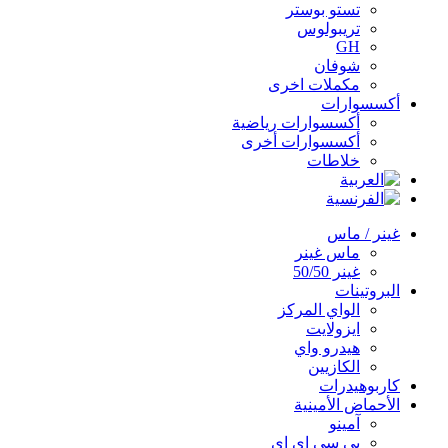
تستو بوستر
تريبولوس
GH
شوفان
مكملات اخرى
أكسسوارات
أكسسوارات رياضية
أكسسوارات أخرى
خلاطات
غينر / ماس
ماس غينر
غينر 50/50
البروتينات
الواي المركز
ايزولايت
هيدرو واي
الكازيين
كاربوهيدرات
الأحماض الأمينية
آمينو
بي سي اي اي