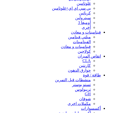
غلوتامين
بي سي اي اي+غلوتامين
كرياتين
سيترولين
أوميغا 3
أخرى
فيتامينات و معادن
ميلتي فيتامين
الفيتامينات
فيتامينات و معادن
كولاجين
انقاص الميزان
CLA
كارنتين
حوارق الدهون
طاقة / قوة
منشطات قبل التمرين
تستو بوستر
تريبولوس
GH
شوفان
مكملات اخرى
أكسسوارات