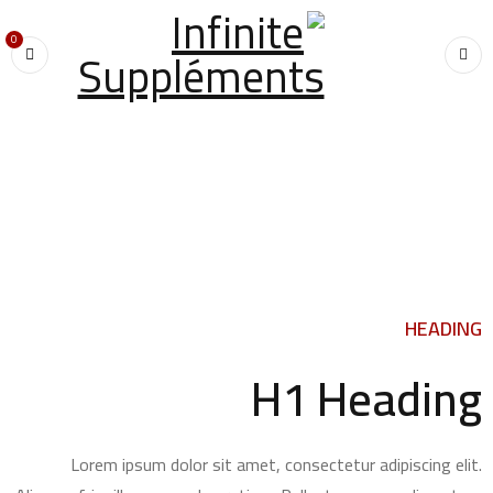
0
Typography
›
Home
Typography
HEADING
H1 Heading
Lorem ipsum dolor sit amet, consectetur adipiscing elit.