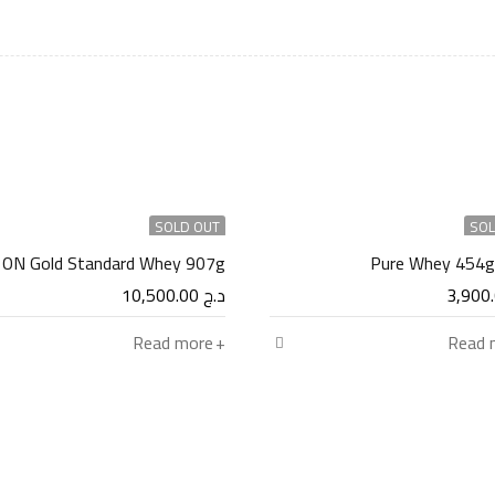
SOLD OUT
SOL
ON Gold Standard Whey 907g
د.ج
10,500.00
Read more
Read 