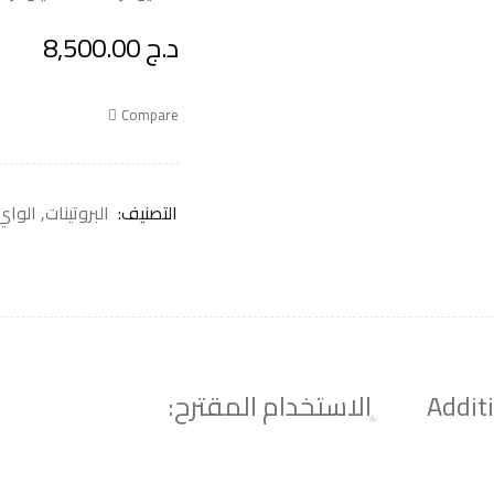
د.ج
8,500.00
Compare
التصنيف:
البروتينات
,
الواي
Addit
الاستخدام المقترح: