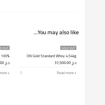
You may also like…
D OUT
SOLD OUT
100% Pure Whey 454g
ON Gold Standard Whey 4.54kg
د.ج
37,500.00
د.ج
3,900.00
more
Read more