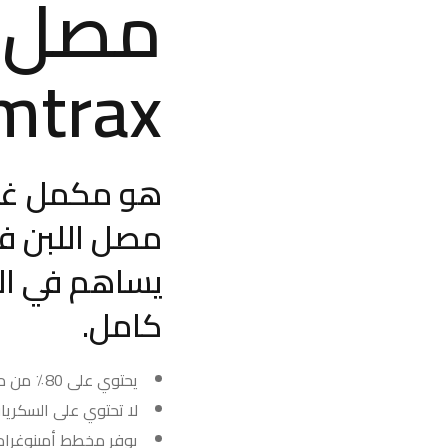
مصل ا
mtrax
هو مكمل غذا
يساهم في ال
كامل.
يحتوي على 80٪ من مصل اللبن المركز.
لا تحتوي على السكريا
يوفر مخطط أمينوغرام