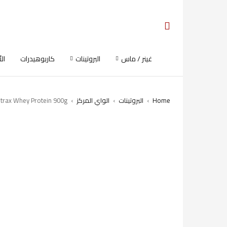
غينر / ماس
البروتينات
كاربوهيدرات
ال
Home
›
البروتينات
›
الواي المركز
›
rax Whey Protein 900g
SOLD OUT