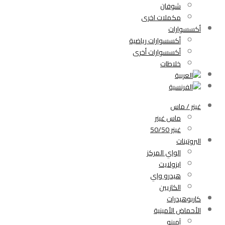
شوفان
مكملات اخرى
أكسسوارات
أكسسوارات رياضية
أكسسوارات أخرى
خلاطات
غينر / ماس
ماس غينر
غينر 50/50
البروتينات
الواي المركز
ايزولايت
هيدرو واي
الكازيين
كاربوهيدرات
الأحماض الأمينية
آمينو