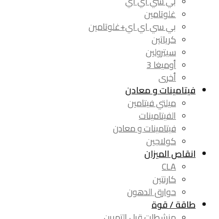
بي سي اي اي
غلوتامين
بي سي اي اي+غلوتامين
كرياتين
سيترولين
أوميغا 3
أخرى
فيتامينات و معادن
ميلتي فيتامين
الفيتامينات
فيتامينات و معادن
كولاجين
انقاص الميزان
CLA
كارنتين
حوارق الدهون
طاقة / قوة
منشطات قبل التمرين