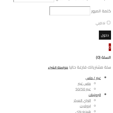
كلمة المرور
تذكرني
0
السلة (0)
سلة مشترياتك فارغة حاليا
مواصلة الشراء
غينر / ماس
ماس غينر
غينر 50/50
البروتينات
الواي المركز
ايزولايت
هيدرو واي