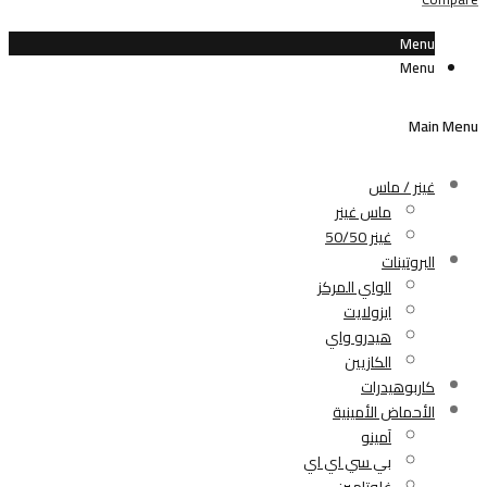
Menu
Menu
Main Menu
غينر / ماس
ماس غينر
غينر 50/50
البروتينات
الواي المركز
ايزولايت
هيدرو واي
الكازيين
كاربوهيدرات
الأحماض الأمينية
آمينو
بي سي اي اي
غلوتامين