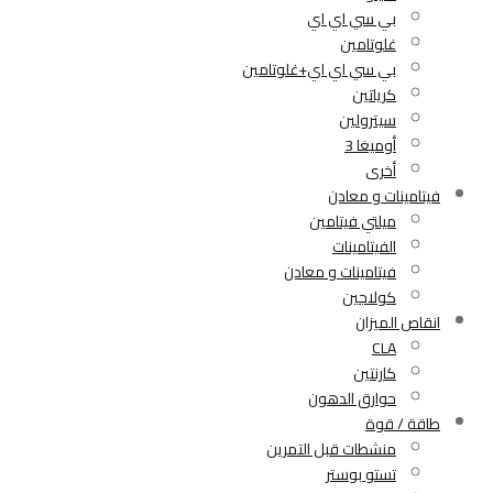
بي سي اي اي
غلوتامين
بي سي اي اي+غلوتامين
كرياتين
سيترولين
أوميغا 3
أخرى
فيتامينات و معادن
ميلتي فيتامين
الفيتامينات
فيتامينات و معادن
كولاجين
انقاص الميزان
CLA
كارنتين
حوارق الدهون
طاقة / قوة
منشطات قبل التمرين
تستو بوستر