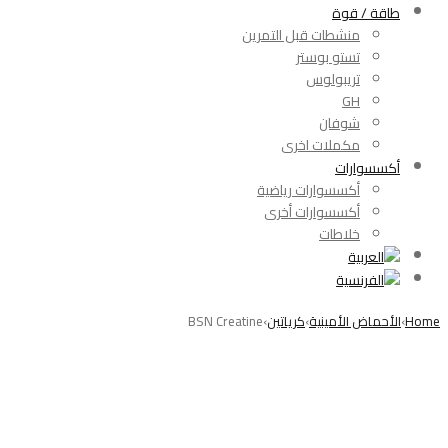
طاقة / قوة
منشطات قبل التمرين
تستو بوستر
تريبولوس
GH
شوفان
مكملات اخرى
أكسسوارات
أكسسوارات رياضية
أكسسوارات أخرى
خلاطات
Home
›
الأحماض الأمينية
›
كرياتين
›
BSN Creatine