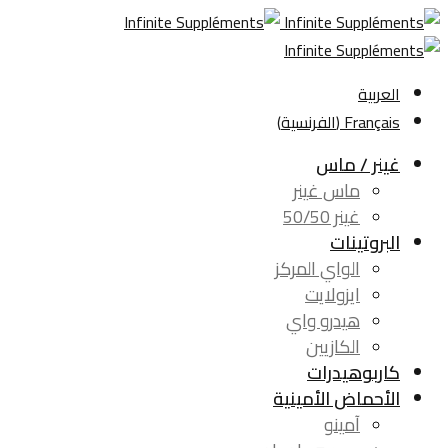
العربية
Français
(
الفرنسية
)
غينر / ماس
ماس غينر
غينر 50/50
البروتينات
الواي المركز
ايزولايت
هيدرو واي
الكازيين
كاربوهيدرات
الأحماض الأمينية
آمينو