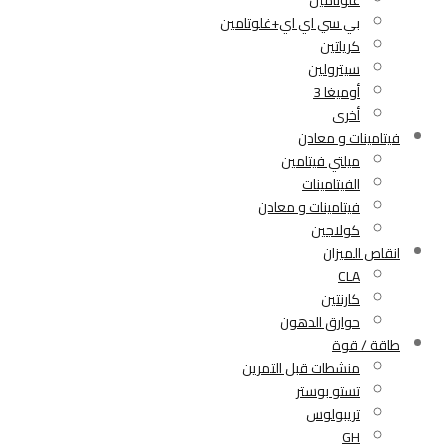
بي سي اي اي+غلوتامين
كرياتين
سيترولين
أوميغا 3
أخرى
فيتامينات و معادن
ميلتي فيتامين
الفيتامينات
فيتامينات و معادن
كولاجين
انقاص الميزان
CLA
كارنتين
حوارق الدهون
طاقة / قوة
منشطات قبل التمرين
تستو بوستر
تريبولوس
GH