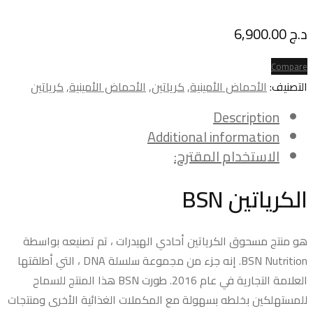
Deals ends in:
د.ج
6,900.00
Compare
التصنيف:
الأحماض الأمينية
,
كرياتين
,
الأحماض الأمينية
,
كرياتين
Description
Additional information
الاستخدام المقترح:
الكرياتين BSN
هو منتج مسحوق الكرياتين أحادي الهيدرات ، تم تصنيعه بواسطة
BSN Nutrition. إنه جزء من مجموعة سلسلة DNA ، التي أطلقتها
العلامة التجارية في عام 2016. طورت BSN هذا المنتج للسماح
للمستهلكين بخلطه بسهولة مع المكملات الغذائية الأخرى ومنتجات