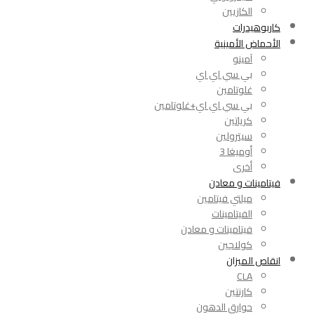
الكازيين
كاربوهيدرات
الأحماض الأمينية
آمينو
بي سي اي اي
غلوتامين
بي سي اي اي+غلوتامين
كرياتين
سيترولين
أوميغا 3
أخرى
فيتامينات و معادن
ميلتي فيتامين
الفيتامينات
فيتامينات و معادن
كولاجين
انقاص الميزان
CLA
كارنتين
حوارق الدهون