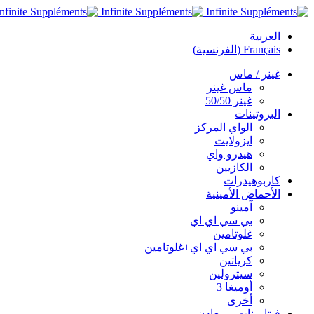
العربية
Français
(
الفرنسية
)
غينر / ماس
ماس غينر
غينر 50/50
البروتينات
الواي المركز
ايزولايت
هيدرو واي
الكازيين
كاربوهيدرات
الأحماض الأمينية
آمينو
بي سي اي اي
غلوتامين
بي سي اي اي+غلوتامين
كرياتين
سيترولين
أوميغا 3
أخرى
فيتامينات و معادن