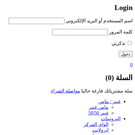
Login
اسم المستخدم أو البريد الإلكتروني
كلمة المرور
تذكرني
0
السلة (0)
سلة مشترياتك فارغة حاليا
مواصلة الشراء
غينر / ماس
ماس غينر
غينر 50/50
البروتينات
الواي المركز
ايزولايت