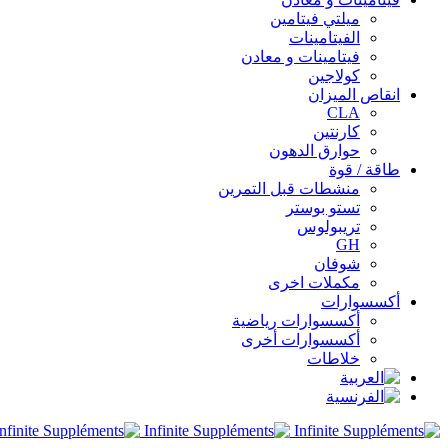
ميلتي فيتامين
الفيتامينات
فيتامينات و معادن
كولاجين
انقاص الميزان
CLA
كارنتين
حوارق الدهون
طاقة / قوة
منشطات قبل التمرين
تستو بوستر
تريبولوس
GH
شوفان
مكملات اخرى
أكسسوارات
أكسسوارات رياضية
أكسسوارات أخرى
خلاطات