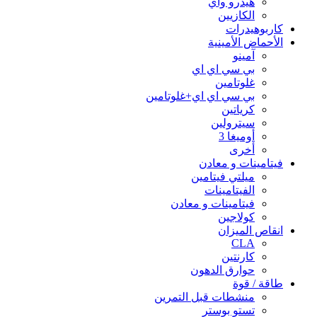
هيدرو واي
الكازيين
كاربوهيدرات
الأحماض الأمينية
آمينو
بي سي اي اي
غلوتامين
بي سي اي اي+غلوتامين
كرياتين
سيترولين
أوميغا 3
أخرى
فيتامينات و معادن
ميلتي فيتامين
الفيتامينات
فيتامينات و معادن
كولاجين
انقاص الميزان
CLA
كارنتين
حوارق الدهون
طاقة / قوة
منشطات قبل التمرين
تستو بوستر