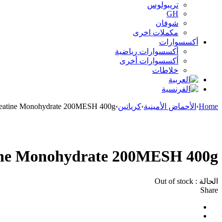
تريبولوس
GH
شوفان
مكملات اخرى
أكسسوارات
أكسسوارات رياضية
أكسسوارات أخرى
خلاطات
Home
›
الأحماض الأمينية
›
كرياتين
›
reatine Monohydrate 200MESH 400g
Sold out
ine Monohydrate 200MESH 400g
الحالة :
Out of stock
Share