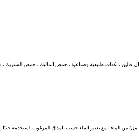
كمكمل غذائي ، امزج 1 مغرفة من BCAA XS في 6-8 أوقية (180-240 مل) من الماء ، مع تغيير الماء حسب 