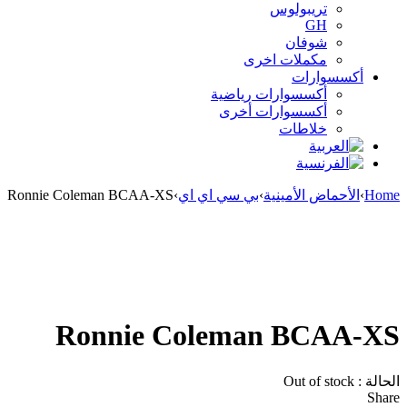
تريبولوس
GH
شوفان
مكملات اخرى
أكسسوارات
أكسسوارات رياضية
أكسسوارات أخرى
خلاطات
Home
›
الأحماض الأمينية
›
بي سي اي اي
›
Ronnie Coleman BCAA-XS
Sold out
Ronnie Coleman BCAA-XS
الحالة :
Out of stock
Share