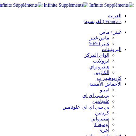
العربية
Français
(
الفرنسية
)
غينر / ماس
ماس غينر
غينر 50/50
البروتينات
الواي المركز
ايزولايت
هيدرو واي
الكازيين
كاربوهيدرات
الأحماض الأمينية
آمينو
بي سي اي اي
غلوتامين
بي سي اي اي+غلوتامين
كرياتين
سيترولين
أوميغا 3
أخرى
فيتامينات و معادن