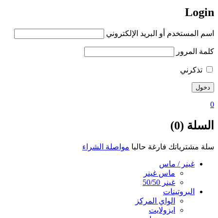
Login
اسم المستخدم أو البريد الإلكتروني
كلمة المرور
تذكرني
0
السلة (0)
سلة مشترياتك فارغة حاليا
مواصلة الشراء
غينر / ماس
ماس غينر
غينر 50/50
البروتينات
الواي المركز
ايزولايت