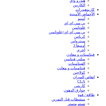
هيدرو واي
الكازيين
كاربوهيدرات
الأحماض الأمينية
آمينو
بي سي اي اي
غلوتامين
بي سي اي اي+غلوتامين
كرياتين
سيترولين
أوميغا 3
أخرى
فيتامينات و معادن
ميلتي فيتامين
الفيتامينات
فيتامينات و معادن
كولاجين
انقاص الميزان
CLA
كارنتين
حوارق الدهون
طاقة / قوة
منشطات قبل التمرين
تستو بوستر