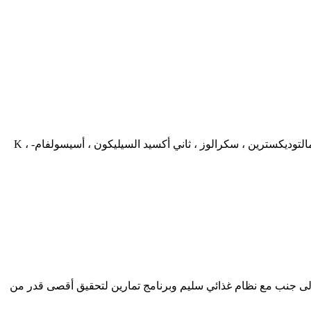
أحماض أمينية متفرعة السلسلة فورية ، إل-لوسين ، إل-إيسولوسين ، إل-فالين ، نكهات طبيعية وصناعية ، حمض الماليك ، حمض الستريك ، مالتوديكسترين ، سكرالوز ، ثاني أكسيد السيليكون ، أسيسولفام- K ،
المذاق المرغوب. استخدمه جنبًا إلى جنب مع نظام غذائي سليم وبرنامج تمارين لتحقيق أقصى قدر من