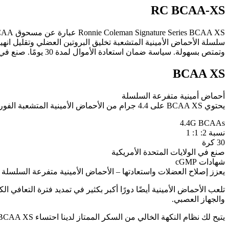
RC BCAA-XS
وتمتص بسهولة. سياسة ضمان استعادة الأموال لمدة 30 يومًا. صنع في الولايات المتحدة الأمريكية.
BCAA XS
أحماض أمينية متفرعة السلسلة
يحتوي BCAA XS على 4.4 جرام من الأحماض الأمينية المتشعبة الفورية التي تدعم تخليق البروتين العضلي ، وتقليل انهيار العضلات أثناء التمرين وتحسين الأداء البدني.
4.4G BCAAs
نسبة 2: 1: 1
30 كرة
صنع في الولايات المتحدة الأمريكية
شهادات cGMP
يعزز إصلاح العضلات واستعادتها – الأحماض الأمينية متفرعة السلسلة هي
تلعب الأحماض الأمينية أيضًا دورًا أكبر بكثير في تمديد فترة التعافي
والجهاز العصبي.
يتيح لك نظام النكهة الخالي من السكر الممتاز لدينا احتساء BCAA XS أثناء التمرين لمزيد من التحمل للعضلات أو في أي وقت تريد فيه مشروبًا رائعًا للتعافي.