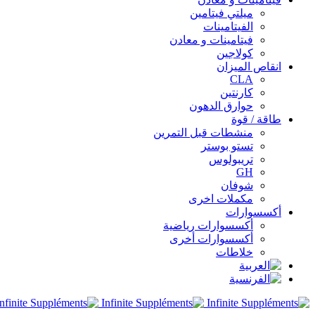
ميلتي فيتامين
الفيتامينات
فيتامينات و معادن
كولاجين
انقاص الميزان
CLA
كارنتين
حوارق الدهون
طاقة / قوة
منشطات قبل التمرين
تستو بوستر
تريبولوس
GH
شوفان
مكملات اخرى
أكسسوارات
أكسسوارات رياضية
أكسسوارات أخرى
خلاطات