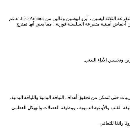
Ronnie Coleman Signature Series BCAA XS عبارة عن مسحوق BCAA ذو نكهة بنسبة 2: 1: 1 يحتوي على 4.4 جرام من الأحماض الأمينية المتفرعة الثلاثة ليسين ، أيزو ليوسين وفالين من InstaAminos. تدعم
متشعبة تخليق البروتين العضلي وتقليل انهيار العضلات أثناء التمرين وتحسين الأداء البدني. إن InstAminos عبارة عن أحماض أمينية متفرعة السلسلة فورية ، مما يعني أنها تمتزج
ات حتى تتمكن من تحقيق أهداف اللياقة البدنية واللياقة البدنية.
ووظيفة القلب والأوعية الدموية ، ووظيفة العضلات والهيكل العظمي